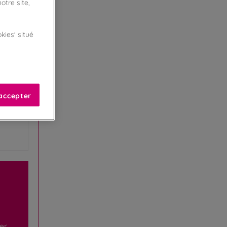
otre site,
kies' situé
accepter
er