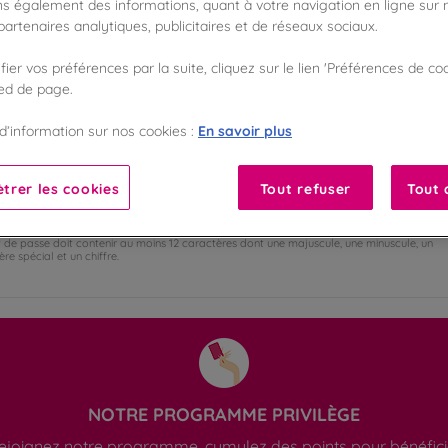
s également des informations, quant à votre navigation en ligne sur n
TICULIER
PROFESSIONNEL
artenaires analytiques, publicitaires et de réseaux sociaux.
Madame
Monsieur
ier vos préférences par la suite, cliquez sur le lien 'Préférences de coo
ied de page.
nom *
Nom *
En savoir plus
d’information sur nos cookies :
il *
trer les cookies
Tout refuser
Tout 
 de passe *
 de passe doit contenir au moins 12 caractères dont une majuscule, une minuscule, un
re spécial et un chiffre.
NOTRE PROGRAMME PRIVILÈGE
ejoignez notre programme, cumulez des points pour bénéfici