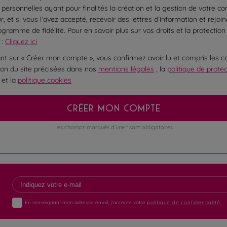
personnelles ayant pour finalités la création et la gestion de votre c
ur, et si vous l’avez accepté, recevoir des lettres d’information et rejoi
ogramme de fidélité. Pour en savoir plus sur vos droits et la protection
 :
Cliquez ici
ant sur « Créer mon compte », vous confirmez avoir lu et compris les c
ation du site précisées dans nos
mentions légales
, la
politique de prote
et la
politique cookies
CRÉER MON COMPTE
Les champs marqués d’une * sont obligatoires
En renseignant mon adresse email, j'accepte votre
politique de confidentialité.