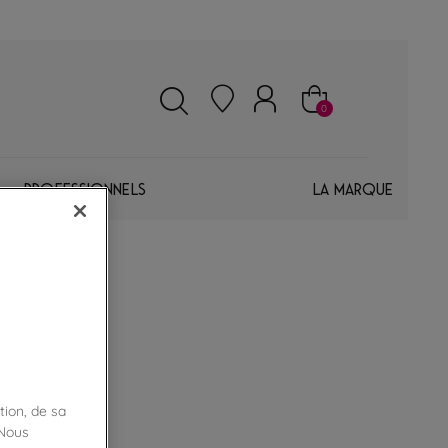
0
Professionnels
La marque
tion, de sa
 Nous