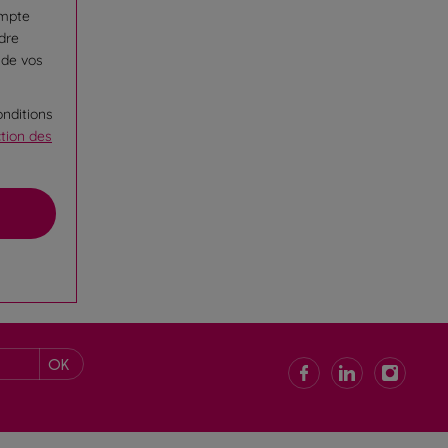
ompte
ndre
 de vos
onditions
ction des
OK