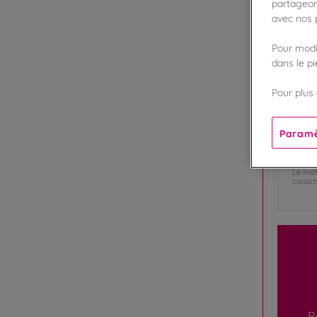
partageon
PAR
avec nos p
Pour modif
dans le p
Pré
Pour plus 
E-ma
Paramè
Mot
Le mot
caractè
R