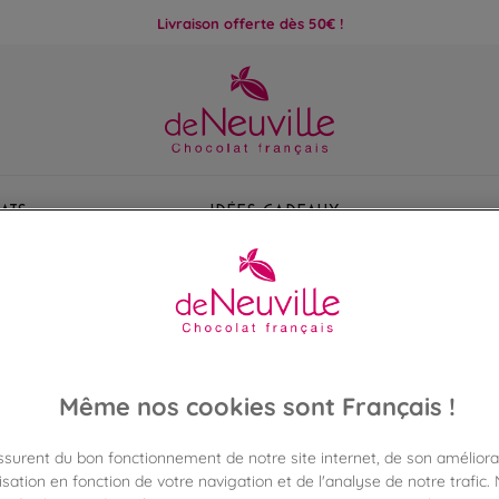
Livraison offerte dès 50€ !
ats
Idées Cadeaux
IDENTIFICATION / INSCRIPTION
Même nos cookies sont Français !
NOUVEAU CLIENT
DÉJÀ CLIENT
assurent du bon fonctionnement de notre site internet, de son améliora
sation en fonction de votre navigation et de l'analyse de notre trafic.
z votre compte avec votre adresse mail