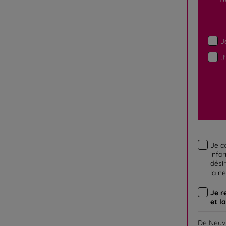
J
J
Je c
info
désin
la n
Je r
et l
De Neuvi