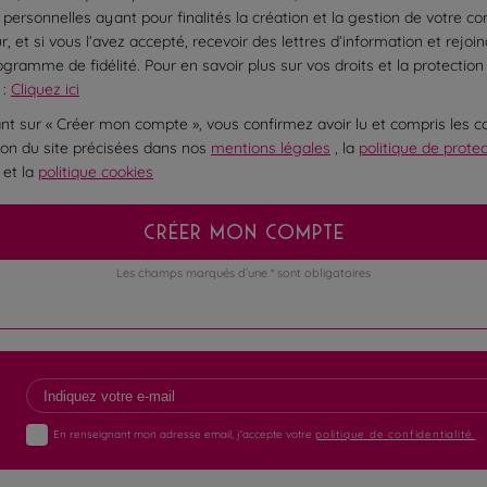
personnelles ayant pour finalités la création et la gestion de votre c
ur, et si vous l’avez accepté, recevoir des lettres d’information et rejoi
ogramme de fidélité. Pour en savoir plus sur vos droits et la protection
 :
Cliquez ici
ant sur « Créer mon compte », vous confirmez avoir lu et compris les c
ation du site précisées dans nos
mentions légales
, la
politique de prote
et la
politique cookies
CRÉER MON COMPTE
Les champs marqués d’une * sont obligatoires
En renseignant mon adresse email, j'accepte votre
politique de confidentialité.