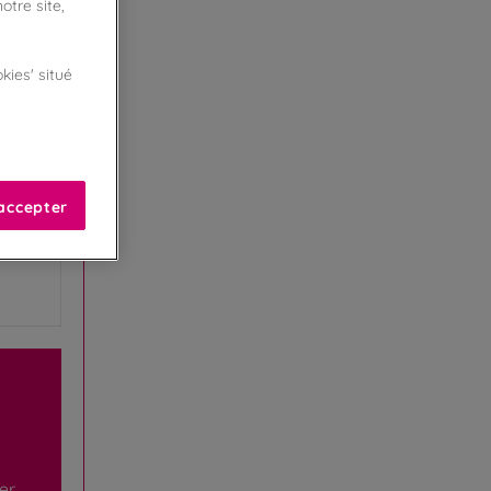
otre site,
kies' situé
accepter
er