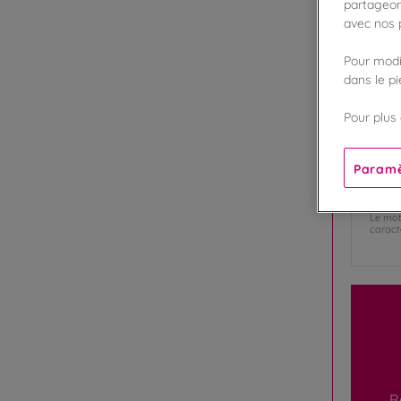
partageon
PAR
avec nos p
Pour modif
dans le p
Pré
Pour plus 
E-ma
Paramè
Mot
Le mot
caractè
R