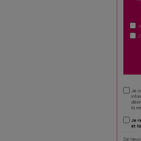
J
J
Je c
info
désin
la n
Je r
et l
De Neuvi