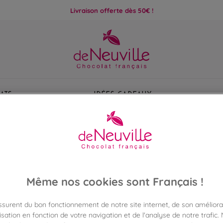
Livraison offerte dès 50€ !
ats
Idées Cadeaux
IDENTIFICATION / INSCRIPTION
Même nos cookies sont Français !
NOUVEAU CLIENT
DÉJÀ CLIENT
assurent du bon fonctionnement de notre site internet, de son améliora
sation en fonction de votre navigation et de l'analyse de notre trafic.
z votre compte avec votre adresse mail