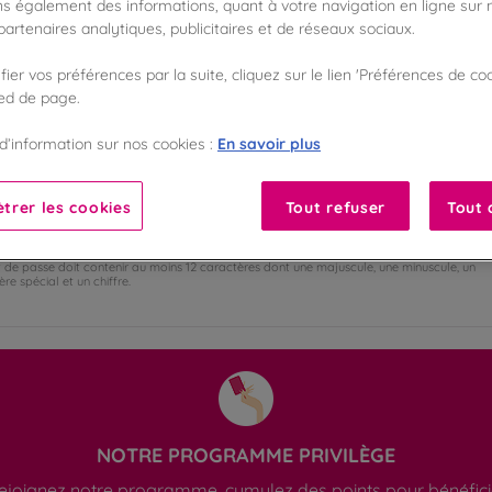
s également des informations, quant à votre navigation en ligne sur n
TICULIER
PROFESSIONNEL
artenaires analytiques, publicitaires et de réseaux sociaux.
Madame
Monsieur
ier vos préférences par la suite, cliquez sur le lien 'Préférences de coo
ied de page.
nom *
Nom *
En savoir plus
d’information sur nos cookies :
il *
trer les cookies
Tout refuser
Tout 
 de passe *
 de passe doit contenir au moins 12 caractères dont une majuscule, une minuscule, un
re spécial et un chiffre.
NOTRE PROGRAMME PRIVILÈGE
ejoignez notre programme, cumulez des points pour bénéfici