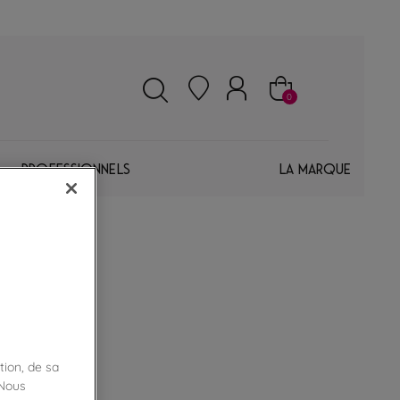
0
Professionnels
La marque
tion, de sa
 Nous