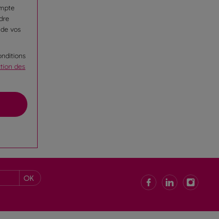
ompte
ndre
 de vos
onditions
ction des
OK