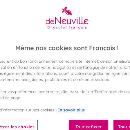
ASSORTIMENTS
chocolatées,
onctueux
praliné,
intense ganache, des pâtes de f
aresse d'un calisson d'exception… le tout dans des écrins raffi
En savoir plus
Même nos cookies sont Français !
assurent du bon fonctionnement de notre site internet, de son améliora
sation en fonction de votre navigation et de l'analyse de notre trafic.
s également des informations, quant à votre navigation en ligne sur n
artenaires analytiques, publicitaires et de réseaux sociaux.
FORMAT
GAMME DE PRIX
ier vos préférences par la suite, cliquez sur le lien 'Préférences de coo
ied de page.
100
100
%
%
En savoir plus
d’information sur nos cookies :
Fabriqué en France
Garantie sans huile de palme
trer les cookies
Tout refuser
Tout 