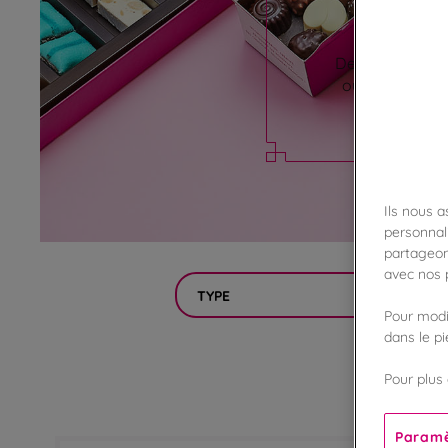
Des douceurs 
ou encore la c
Ils nous 
personnali
partageon
avec nos p
TYPE
Pour modif
dans le p
Pour plus 
Paramè