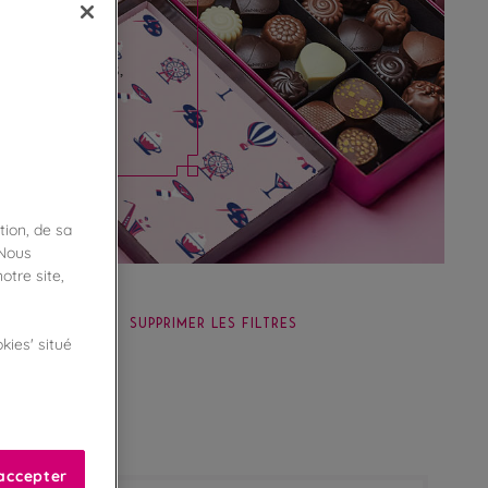
ruits acidulées,
nés et colorés.
tion, de sa
 Nous
otre site,
SUPPRIMER LES FILTRES
kies' situé
accepter