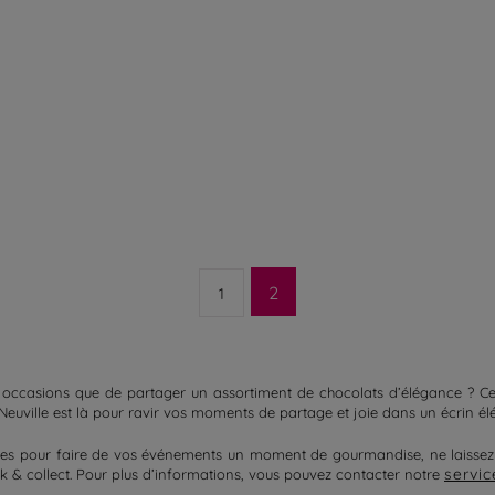
2
1
s occasions
que de partager un assortiment de chocolats d’élégance ? Celui
 Neuville est là pour ravir vos moments de partage et joie dans un écrin él
lles pour faire de vos événements un
moment de gourmandise
, ne laisse
servic
ick &
collect
. Pour plus d’informations, vous pouvez contacter notre