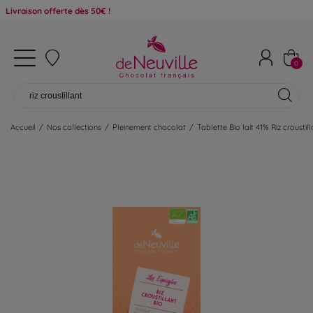
on offerte dès 50€ !
0
Accueil
/
Nos collections
/
Pleinement chocolat
/
Tablette Bio lait 41% Riz croustill