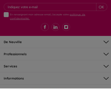
OK
En renseignant mon adresse email, j'accepte votre
politique de
confidentialité.
De Neuville
Professionnels
Services
Informations
©DeNeuville 2026 - tous droits réservés