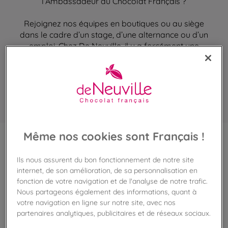
l’Ambassadeur du Chocolat Français ?
Rejoignez nos équipes en boutiques ou au siège
dans le cadre d’un stage, d’une alternance ou d’un
emploi. Chez De Neuville, il y a forcément une
opportunité qui vous attend.
DÉCOUVRIR DE
NOS OFFRES
NEUVILLE
D’EMPLOI
Même nos cookies sont Français !
INDEX DE L’ÉGALITÉ FEMMES –
Ils nous assurent du bon fonctionnement de notre site
HOMMES 2026**
internet, de son amélioration, de sa personnalisation en
fonction de votre navigation et de l'analyse de notre trafic.
La loi « avenir professionnel » du 5 septembre 2018,
complétée par décret du 8 janvier 2019 impose aux
Nous partageons également des informations, quant à
employeurs un dispositif d’évaluation des écarts de
votre navigation en ligne sur notre site, avec nos
rémunération entre les femmes et les hommes.
partenaires analytiques, publicitaires et de réseaux sociaux.
Cette démarche s'inscrit tout naturellement dans la culture
et les valeurs de l'entreprise, visant à promouvoir