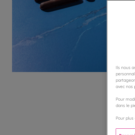
Ils nous 
personnali
partageon
avec nos p
Pour modif
dans le p
Pour plus 