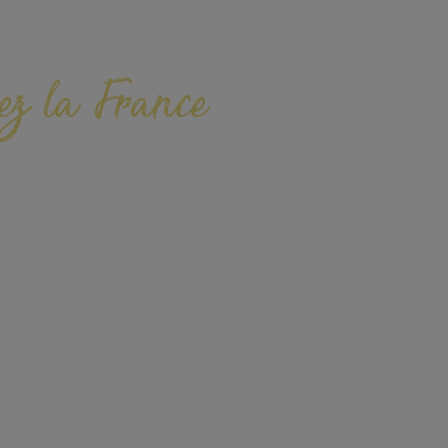
ez la France
n peu de nos spécialités
s dans vos valises