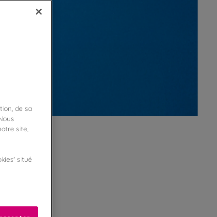
tion, de sa
 Nous
otre site,
kies' situé