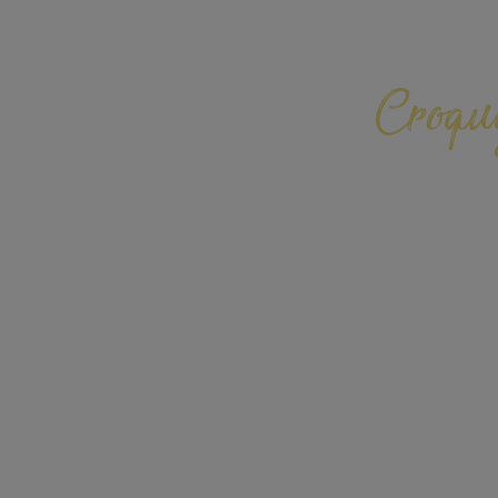
Croqu
Glissez u
régionale
JE CRAQUE