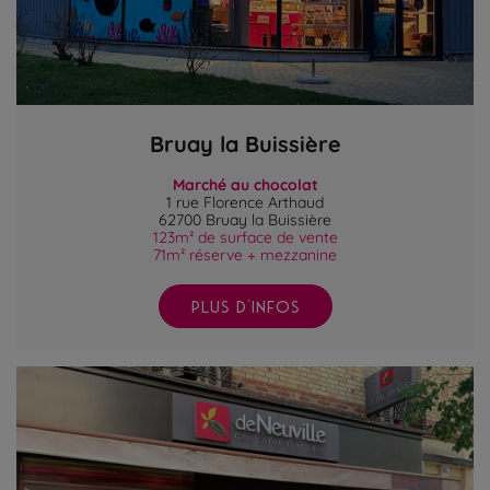
Bruay la Buissière
Marché au chocolat
1 rue Florence Arthaud
62700 Bruay la Buissière
123m² de surface de vente
71m² réserve + mezzanine
PLUS D'INFOS