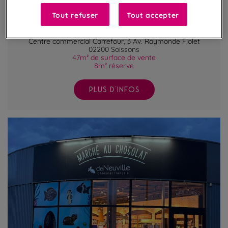
Soissons
Tout refuser
Tout accepter
Culture Chocolat 2
Centre commercial Carrefour, 3 Av. Raymonde Fiolet
02200 Soissons
47m² de surface de vente
8m² réserve
PLUS D'INFOS