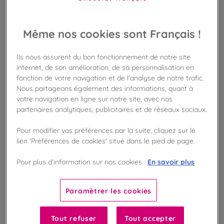
Les livraisons sont uniquement possibles en France
métropolitaine et en Corse.
Même nos cookies sont Français !
TARIFS
Ils nous assurent du bon fonctionnement de notre site
internet, de son amélioration, de sa personnalisation en
Les tarifs de livraison sont fixes quelque soit le poids de la
fonction de votre navigation et de l'analyse de notre trafic.
commande. Ils dépendent du délai de livraison demandé par le
Nous partageons également des informations, quant à
client .
Pour une livraison par Chronopost (choix du jour de livraison) :
votre navigation en ligne sur notre site, avec nos
9,70 €.
partenaires analytiques, publicitaires et de réseaux sociaux.
Pour une livraison par Colissimo expert : 9,00 €.
Pour modifier vos préférences par la suite, cliquez sur le
lien 'Préférences de cookies' situé dans le pied de page.
DÉLAIS
En savoir plus
Pour plus d’information sur nos cookies :
Toute commande passée le jour J, sera expédiée le lendemain
(samedi et dimanche exclus).
Pour une livraison Chronopost, le premier jour de livraison
Paramètrer les cookies
possible sera à J+2 ou à une date ultérieure choisie par le client
parmi les dates proposées par De Neuville.
Pour une livraison Colissimo, le délai de livraison peut varier de
Tout refuser
Tout accepter