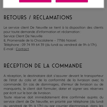
48 à 72h (excluant le samedi et le dimanche) après l'expédition.
RETOURS / RÉCLAMATIONS
Le service client De Neuville se tient à la disposition des clients
pour toute demande d’information et réclamation :
Service Client De Neuville
8, Promenade de la Chocolaterie – 77186 Noisiel.
Téléphone : 09 74 99 64 39 (du lundi au vendredi de 9h à 17h).
E-mail :
Contact
RÉCEPTION DE LA COMMANDE
A réception, le destinataire doit s’assurer devant le transporteur
de l’état du colis et de la conformité de la livraison avec la
commande. En cas de dommages, d’erreur de livraison ou de
manquants, le client doit formuler, dater et signer ses réserves
par écrit sur le bon de livraison.
Toute réserve doit immédiatement être confirmée auprès du
service client de De Neuville, en priorité par téléphone (du lundi
au vendredi de 9h à 17h) ou par courrier électronique, dans les