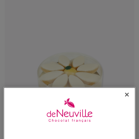
Ronde de Calissons
Le calisson provençal par excellence