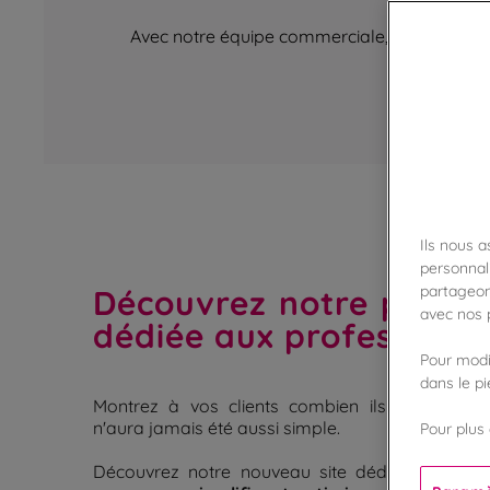
Avec notre équipe commerciale, bénéficiez d’
Ils nous 
personnali
Découvrez notre plate
partageon
avec nos p
dédiée aux professionne
Pour modif
dans le p
Montrez à vos clients combien ils comptent 
n'aura jamais été aussi simple.
Pour plus 
Découvrez notre nouveau site dédié aux profe