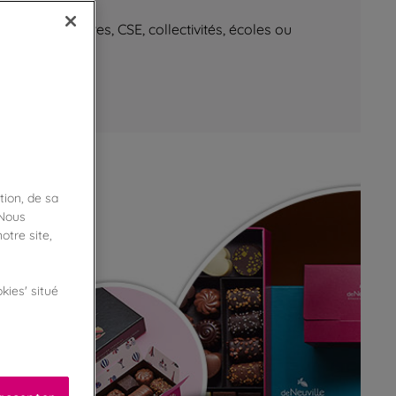
aux d’affaires, CSE, collectivités, écoles ou
tion, de sa
 Nous
otre site,
kies' situé