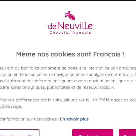
un accompagnement complet tout au long de votre projet cade
associations.
Découvrez notre site dédié au professionnels !
Même nos cookies sont Français !
assurent du bon fonctionnement de notre site internet, de son améliora
sation en fonction de votre navigation et de l'analyse de notre trafic.
forme
s également des informations, quant à votre navigation en ligne sur n
artenaires analytiques, publicitaires et de réseaux sociaux.
ls !
ier vos préférences par la suite, cliquez sur le lien 'Préférences de coo
ied de page.
pour vous
En savoir plus
d’information sur nos cookies :
ssionnels,