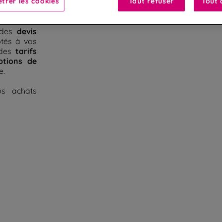
trer les cookies
Tout refuser
Tout 
n ligne
.
passez vos
devis
 des
ptés à vos
tarifs
 des
ptions de
e.
os achats