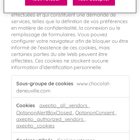
dans nos systèmes. Ils sont généralement établis
en tant que réponse à des actions que vous avez
effectuées et qui constituent une demande de
services, telles que la définition de vos préférences
en matière de confidentialité, la connexion ou le
remplissage de formulaires. Vous pouvez
configurer votre navigateur afin de bloquer ou être
informé de l'existence de ces cookies, mais
certaines parties du site Web peuvent être
affectées. Ces cookies ne stockent aucune
information d’identification personnelle.
Cookies
www.chocolat-
strictement
deneuville.com
nécessaires
axeptio_all_vendors
,
OptanonAlertBoxClosed
,
OptanonConsent
,
axeptio_authorized_vendors
,
axeptio_cookies
Cookies internes