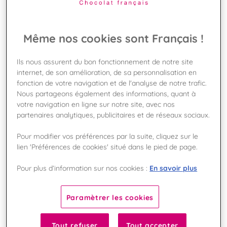
Liste des cookies
Un cookie est un petit fichier de données (fichier
Même nos cookies sont Français !
texte) qu'un site Web, lorsqu'il est consulté par un
utilisateur, demande à votre navigateur de stocker
Ils nous assurent du bon fonctionnement de notre site
sur votre appareil afin de mémoriser des
internet, de son amélioration, de sa personnalisation en
informations vous concernant, telles que vos
fonction de votre navigation et de l'analyse de notre trafic.
préférences linguistiques ou informations de
Nous partageons également des informations, quant à
connexion. Nous configurons ces cookies appelés
votre navigation en ligne sur notre site, avec nos
cookies internes. Nous utilisons également des
partenaires analytiques, publicitaires et de réseaux sociaux.
cookies tiers, qui sont des cookies d'un domaine
différent de celui du site Web que vous consultez,
Pour modifier vos préférences par la suite, cliquez sur le
pour nos efforts de publicité et de marketing. Plus
lien 'Préférences de cookies' situé dans le pied de page.
concrètement, nous utilisons des cookies et
d'autres technologies de suivi selon les finalités
En savoir plus
Pour plus d’information sur nos cookies :
suivantes :
Cookies strictement nécessaires
Paramètrer les cookies
Ces cookies sont nécessaires au fonctionnement
du site Web et ne peuvent pas être désactivés
Tout refuser
Tout accepter