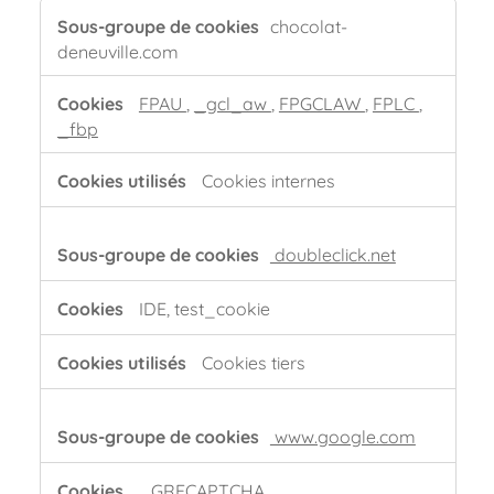
Cookies
chocolat-
publicitaires
deneuville.com
FPAU
,
_gcl_aw
,
FPGCLAW
,
FPLC
,
_fbp
Cookies internes
doubleclick.net
IDE, test_cookie
Cookies tiers
www.google.com
_GRECAPTCHA