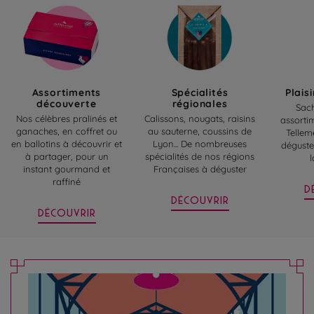
Assortiments
Spécialités
Plais
découverte
régionales
Sach
Nos célèbres pralinés et
Calissons, nougats, raisins
assortim
ganaches, en coffret ou
au sauterne, coussins de
Tellem
en ballotins à découvrir et
Lyon... De nombreuses
déguste
à partager, pour un
spécialités de nos régions
l
instant gourmand et
Françaises à déguster
raffiné
D
DÉCOUVRIR
DÉCOUVRIR