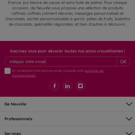
France, pur beurre de cacao et sans huile de palme. Pour chaque
occasion, de Neuville vous propose une sélection de produits
raffinés: coffrets joliment décorés, messages personnalisés et
chocolatés, sachet personnalisable à garnir, pâtes de fruits, ballotins
de chocolats, spécialités régionales, et bien d'autres à découvrir...
Inscrivez vous pour dévorer toutes nos actus croustillantes !
OK
En renseignant mon adresse email, j'accepte votre
politique de
confidentialité.
De Neuville
Professionnels
Services