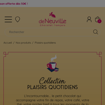
0€ !
0
Accueil
/
Nos produits
/
Plaisirs quotidiens
Collection
PLAISIRS QUOTIDIENS
L'incontournable... le petit chocolat qui
accompagne votre fin de repas, votre café, votre
thé, votre goûter bref à tous les moments de la