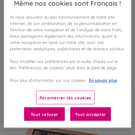
Même nos cookies sont Français !
Sachet de Pâtes de fruits
Ils nous assurent du bon fonctionnement de notre site
Assortiment de délicieuses pâtes de fruits
internet, de son amélioration, de sa personnalisation en
fonction de votre navigation et de l'analyse de notre trafic.
Nous partageons également des informations, quant à
12,90 €
un sachet de 225g
votre navigation en ligne sur notre site, avec nos
partenaires analytiques, publicitaires et de réseaux sociaux.
AJOUTER AU PANIER
Pour modifier vos préférences par la suite, cliquez sur le
lien 'Préférences de cookies' situé dans le pied de page.
ASSORTIMENT À COMPOSER !
En savoir plus
Pour plus d’information sur nos cookies :
Paramètrer les cookies
Tout refuser
Tout accepter