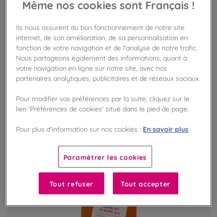
Même nos cookies sont Français !
Message chocolat - "Je t'aime"
Ils nous assurent du bon fonctionnement de notre site
Dites-lui avec gourmandise !
internet, de son amélioration, de sa personnalisation en
fonction de votre navigation et de l'analyse de notre trafic.
Nous partageons également des informations, quant à
14,90 €
un message en chocolat de 80g
votre navigation en ligne sur notre site, avec nos
partenaires analytiques, publicitaires et de réseaux sociaux.
AJOUTER AU PANIER
Pour modifier vos préférences par la suite, cliquez sur le
lien 'Préférences de cookies' situé dans le pied de page.
En savoir plus
Pour plus d’information sur nos cookies :
Paramètrer les cookies
Tout refuser
Tout accepter