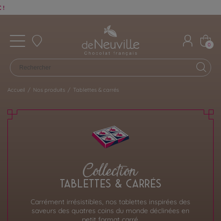
0
Accueil
/
Nos produits
/
Tablettes & carrés
Collection
TABLETTES & CARRÉS
Carrément irrésistibles, nos tablettes inspirées des
saveurs des quatres coins du monde déclinées en
petit format carré.