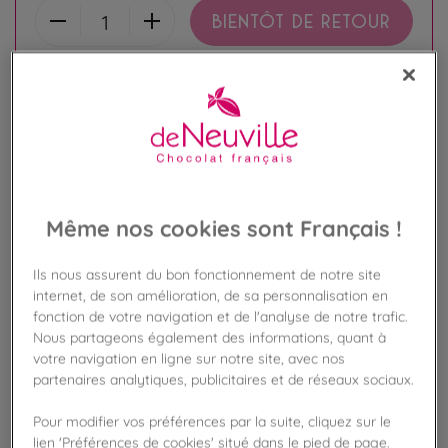
BIENTÔT DE RETOUR
Disponible en boutique !
Vérifier la disponibilité en magasin
Frais de port offert
dès 50€ d'achat
Gagnez 16 points de fidélité !
Même nos cookies sont Français !
avec notre programme Privilège
Ils nous assurent du bon fonctionnement de notre site
internet, de son amélioration, de sa personnalisation en
Liste des ingrédients et allergènes
fonction de votre navigation et de l'analyse de notre trafic.
Nous partageons également des informations, quant à
votre navigation en ligne sur notre site, avec nos
partenaires analytiques, publicitaires et de réseaux sociaux.
100
%
Fabriqué en France
Pour modifier vos préférences par la suite, cliquez sur le
lien 'Préférences de cookies' situé dans le pied de page.