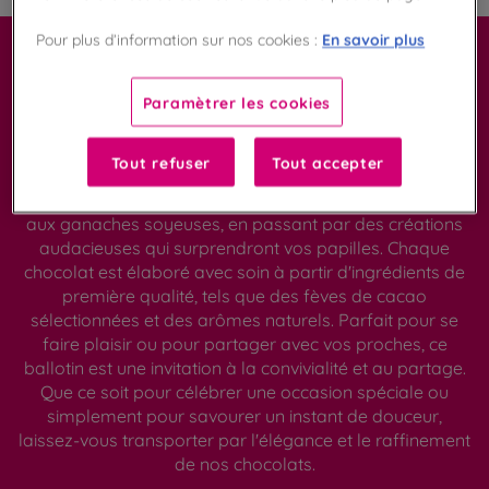
En savoir plus
Pour plus d’information sur nos cookies :
Assortiment de chocolats français pour
un plaisir unique
Paramètrer les cookies
Offrez-vous un moment d'exception avec notre ballotin
de 220g, une boite généreuse qui ravira les amateurs
Tout refuser
Tout accepter
de chocolat. Ce ballotin est rempli d'une variété de
chocolats, allant des pralinés délicatement croustillants
aux ganaches soyeuses, en passant par des créations
audacieuses qui surprendront vos papilles. Chaque
chocolat est élaboré avec soin à partir d'ingrédients de
première qualité, tels que des fèves de cacao
sélectionnées et des arômes naturels. Parfait pour se
faire plaisir ou pour partager avec vos proches, ce
ballotin est une invitation à la convivialité et au partage.
Que ce soit pour célébrer une occasion spéciale ou
simplement pour savourer un instant de douceur,
laissez-vous transporter par l'élégance et le raffinement
de nos chocolats.