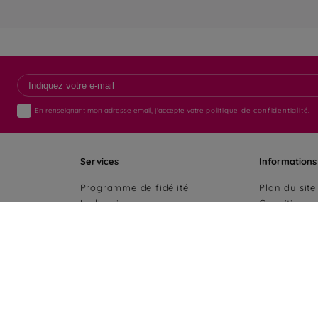
En renseignant mon adresse email, j'accepte votre
politique de confidentialité.
Services
Informations
Programme de fidélité
Plan du site
La livraison
Conditions 
Paiement sécurisé
Politique de
Fiches produits AGEC
Mentions lé
Médiation de la consommation
Accessibilit
Cookies
Préférence 