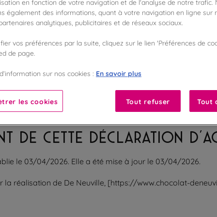
sation en fonction de votre navigation et de l'analyse de notre trafic.
dre son site internet accessible conformément à l’article 47
s également des informations, quant à votre navigation en ligne sur n
artenaires analytiques, publicitaires et de réseaux sociaux.
ibilité s’applique à https://www.chocolat-deneuville.com/
ier vos préférences par la suite, cliquez sur le lien 'Préférences de coo
ied de page.
FORMITÉ
En savoir plus
d’information sur nos cookies :
 programmation
trer les cookies
Tout refuser
Tout 
NT DE CETTE DÉCLARATION D’AC
ablie le 03/04/2026. Elle a été mise à jour le 03/04/2026.
r la réalisation de De Neuville, [https://www.chocolat-deneuvi