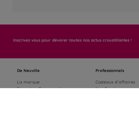
Inscrivez vous pour dévorer toutes nos actus croustillantes !
De Neuville
Professionnels
La marque
Cadeaux d'affaires
Excursion Gourmande
Nos Services
Nos chocolats
Devenir franchisé
Notre démarche RSE
Espace PRO
Nos boutiques
Carrières
Contact
FAQ