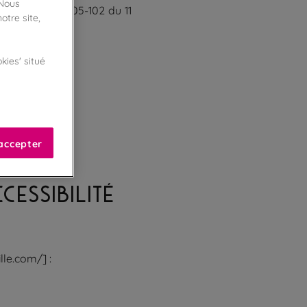
 Nous
 de la loi n°2005-102 du 11
otre site,
kies' situé
accepter
CESSIBILITÉ
lle.com/] :