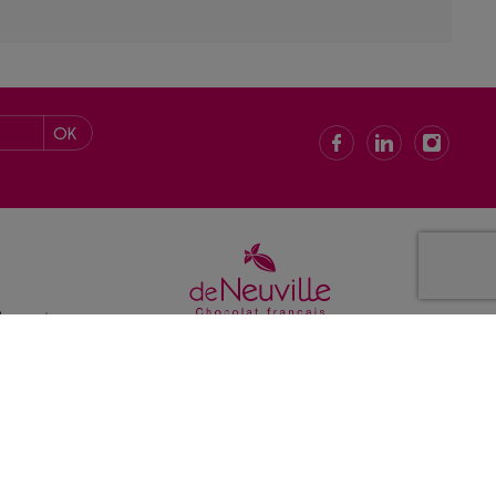
OK
de ventes
 confidentialité
gales
é : non conforme
de cookies
©DeNeuville 2026 - tous droits réservés