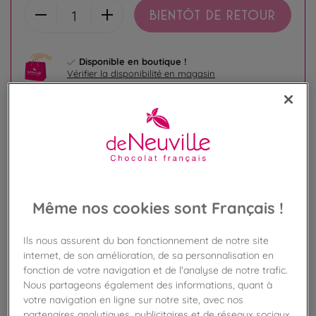
BIENTÔT DE RETOUR
Disponible en boutique !
Vérifier la disponibilité en magasin
Frais de port offert
dès 50€ d'achat
Gagnez 22 points de fidélité !
avec notre programme Privilège
Même nos cookies sont Français !
Liste des ingrédients et allergènes
Ils nous assurent du bon fonctionnement de notre site
internet, de son amélioration, de sa personnalisation en
fonction de votre navigation et de l'analyse de notre trafic.
100
%
Nous partageons également des informations, quant à
Fabriqué en France
votre navigation en ligne sur notre site, avec nos
partenaires analytiques, publicitaires et de réseaux sociaux.