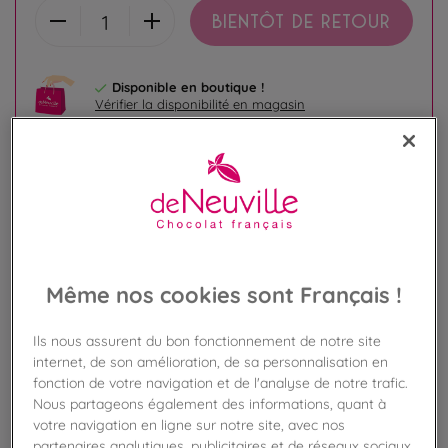
BIENTÔT DE RETOUR
Disponible en boutique !
Vérifier la disponibilité en magasin
Frais de port offert
dès 50€ d'achat
Gagnez 22 points de fidélité !
avec notre programme Privilège
Même nos cookies sont Français !
Liste des ingrédients et allergènes
Ils nous assurent du bon fonctionnement de notre site
internet, de son amélioration, de sa personnalisation en
fonction de votre navigation et de l'analyse de notre trafic.
100
%
Nous partageons également des informations, quant à
Fabriqué en France
votre navigation en ligne sur notre site, avec nos
partenaires analytiques, publicitaires et de réseaux sociaux.