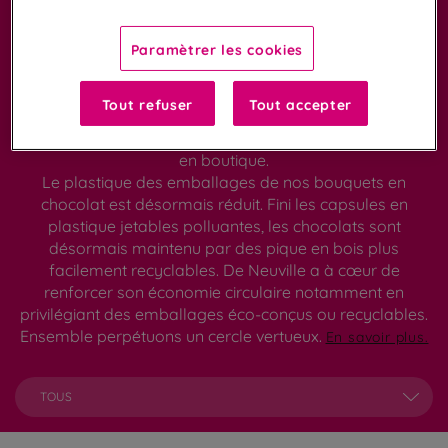
partager
Paramètrer les cookies
Des chocolats ou des fleurs? Les deux ! Pour un cadeau
original et gourmand offrez un bouquet de chocolat. Un
effet garanti avec notre bouquet d'un assortiment de 22
Tout refuser
Tout accepter
chocolats et gourmandises. Suggestion de présentation,
assortiment de recette pouvant varier selon disponibilité
en boutique.
Le plastique des emballages de nos bouquets en
chocolat est désormais réduit. Fini les capsules en
plastique jetables polluantes, les chocolats sont
désormais maintenu par des pique en bois plus
facilement recyclables. De Neuville a à cœur de
renforcer son économie circulaire notamment en
privilégiant des emballages éco-conçus ou recyclables.
Ensemble perpétuons un cercle vertueux.
En savoir plus.
TOUS