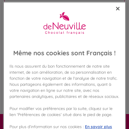
Disponible en boutique !
Vérifier la disponibilité en magasin
Frais de port offert
dès 50€ d'achat
Gagnez 25 points de fidélité !
avec notre programme Privilège
Même nos cookies sont Français !
Ils nous assurent du bon fonctionnement de notre site
Liste des ingrédients et allergènes
internet, de son amélioration, de sa personnalisation en
fonction de votre navigation et de l'analyse de notre trafic.
Nous partageons également des informations, quant à
votre navigation en ligne sur notre site, avec nos
100
%
partenaires analytiques, publicitaires et de réseaux sociaux.
Fabriqué en France
Pour modifier vos préférences par la suite, cliquez sur le
lien 'Préférences de cookies' situé dans le pied de page.
Les plaisirs à la française à offrir ou à
En savoir plus
Pour plus d’information sur nos cookies :