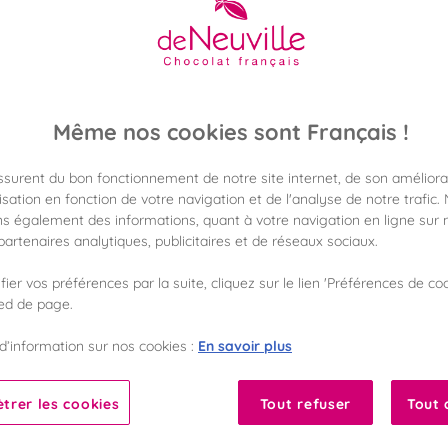
25,90 €
Poids 230g
(112,61 €/kg)
Disponible en 
Même nos cookies sont Français !
Vérifier la dispon
assurent du bon fonctionnement de notre site internet, de son améliora
Frais de port off
sation en fonction de votre navigation et de l'analyse de notre trafic.
dès 50€ d'achat
s également des informations, quant à votre navigation en ligne sur n
artenaires analytiques, publicitaires et de réseaux sociaux.
Gagnez 25 points 
avec notre progr
ier vos préférences par la suite, cliquez sur le lien 'Préférences de coo
ied de page.
Liste des ingrédients 
En savoir plus
d’information sur nos cookies :
trer les cookies
Tout refuser
Tout 
10
Fabriqué en