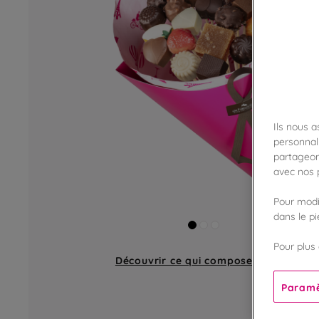
Ils nous 
personnali
partageon
avec nos p
Pour modif
dans le p
Pour plus 
Découvrir ce qui compose
un bouquet
Paramè