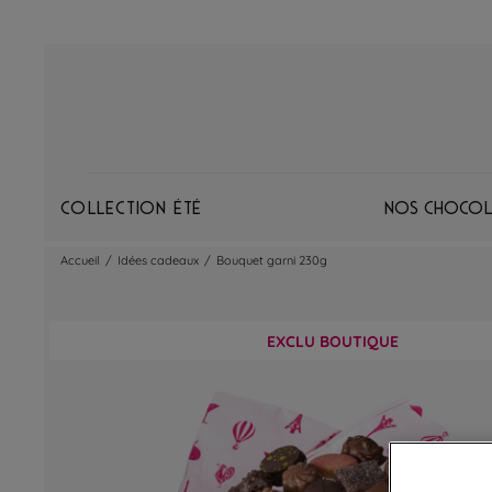
Collection Été
Nos chocol
Accueil
/
Idées cadeaux
/
Bouquet garni 230g
EXCLU BOUTIQUE