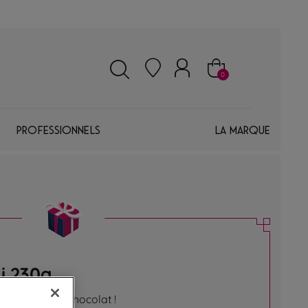
0
Professionnels
La marque
i 230g
n bouquet en chocolat !