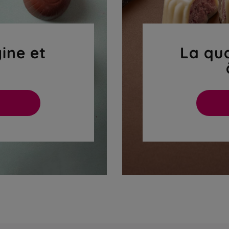
gine et
La qua