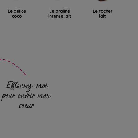
Le délice
Le praliné
Le rocher
L
coco
intense lait
lait
Effleurez-moi
pour ouvrir mon
coeur