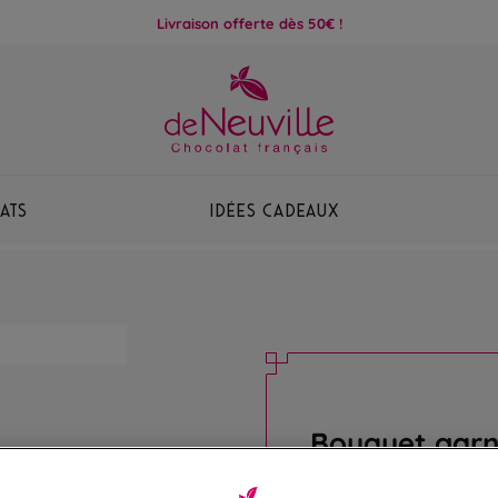
Livraison offerte dès 50€ !
ats
Idées Cadeaux
Bouquet garn
Mieux que des fleurs, u