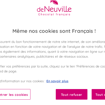
25,90 €
Poids 230g
(112,61 €/kg)
Disponible en 
Même nos cookies sont Français !
Vérifier la dispon
assurent du bon fonctionnement de notre site internet, de son améliora
Frais de port off
sation en fonction de votre navigation et de l'analyse de notre trafic.
dès 50€ d'achat
s également des informations, quant à votre navigation en ligne sur n
artenaires analytiques, publicitaires et de réseaux sociaux.
Gagnez 25 points 
avec notre progr
ier vos préférences par la suite, cliquez sur le lien 'Préférences de coo
ied de page.
Liste des ingrédients 
En savoir plus
d’information sur nos cookies :
trer les cookies
Tout refuser
Tout 
10
Fabriqué en