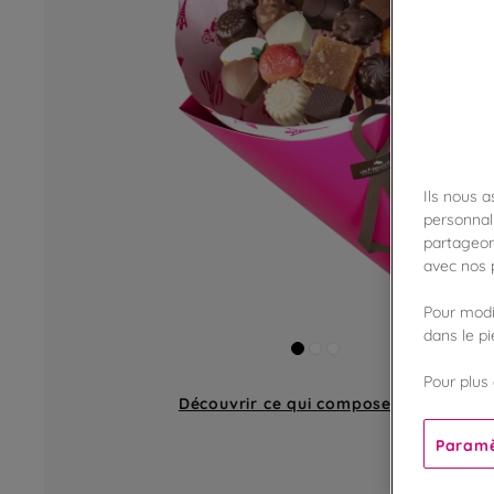
Ils nous 
personnali
partageon
avec nos p
Pour modif
dans le p
Pour plus 
Découvrir ce qui compose
un bouquet
Paramè