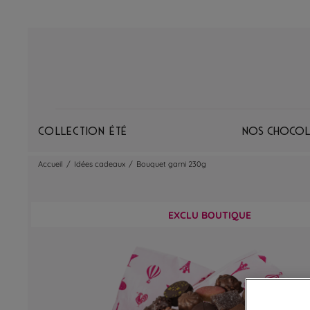
Collection Été
Nos chocol
Accueil
/
Idées cadeaux
/
Bouquet garni 230g
EXCLU BOUTIQUE