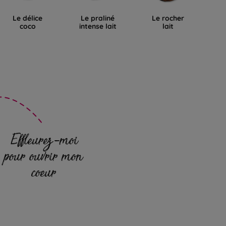
Le délice
Le praliné
Le rocher
L
coco
intense lait
lait
Effleurez-moi
pour ouvrir mon
coeur