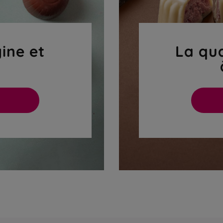
gine et
La qua