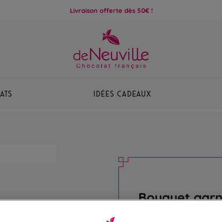
Livraison offerte dès 50€ !
ats
Idées Cadeaux
Bouquet garn
Mieux que des fleurs, u