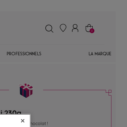
0
Professionnels
La marque
i 230g
n bouquet en chocolat !