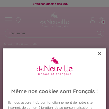
Livraison offerte dès 50€ !
0
Accueil
/
Boutiques
/
Alès
Chocolat De Neuville
Même nos cookies sont Français !
ALÈS
Retrouvez ici les chocolats disponibles dans la
Ils nous assurent du bon fonctionnement de notre site
boutique De Neuville de Alès pour préparer votre
internet, de son amélioration, de sa personnalisation en
visite en toute sérénité. Coffrets cadeaux,