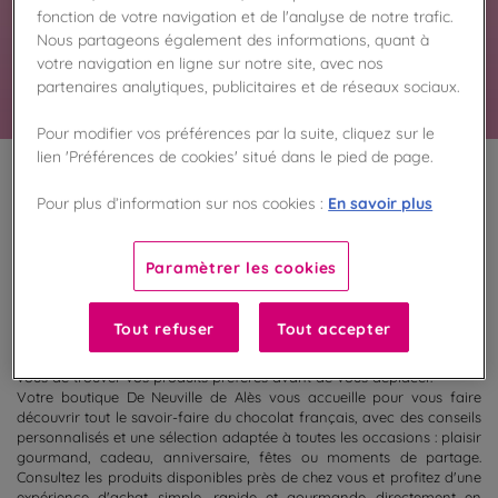
fonction de votre navigation et de l'analyse de notre trafic.
spécialités chocolatées et gourmandises vous
attendent en magasin.
Nous partageons également des informations, quant à
En savoir plus
votre navigation en ligne sur notre site, avec nos
partenaires analytiques, publicitaires et de réseaux sociaux.
Pour modifier vos préférences par la suite, cliquez sur le
lien 'Préférences de cookies' situé dans le pied de page.
100
%
En savoir plus
Pour plus d’information sur nos cookies :
Fabriqué en France
Paramètrer les cookies
Découvrez la sélection de chocolats actuellement disponibles dans
votre boutique De Neuville de Alès. Retrouvez en magasin nos
coffrets cadeaux, ballotins, tablettes, spécialités chocolatées et
Tout refuser
Tout accepter
créations gourmandes prêtes à être dégustées ou offertes. Grâce à
la consultation des disponibilités, préparez votre visite et assurez-
vous de trouver vos produits préférés avant de vous déplacer.
Votre boutique De Neuville de Alès vous accueille pour vous faire
découvrir tout le savoir-faire du chocolat français, avec des conseils
personnalisés et une sélection adaptée à toutes les occasions : plaisir
gourmand, cadeau, anniversaire, fêtes ou moments de partage.
Consultez les produits disponibles près de chez vous et profitez d'une
expérience d'achat simple, rapide et gourmande directement en