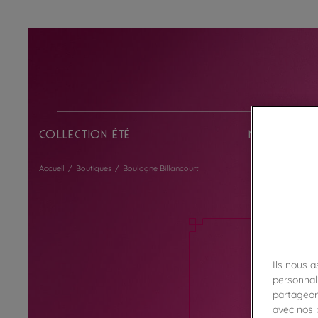
Collection Été
Nos chocol
Accueil
/
Boutiques
/
Boulogne Billancourt
Ils nous 
personnali
partageon
avec nos p