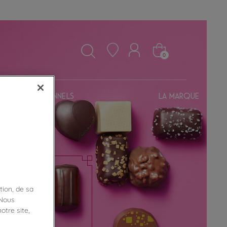
0
Professionnels
La marque
tion, de sa
 Nous
otre site,