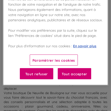
cadeaux, spécialités chocolatées et gourmandises
fonction de votre navigation et de l'analyse de notre trafic.
vous attendent en magasin.
Nous partageons également des informations, quant à
En savoir plus
votre navigation en ligne sur notre site, avec nos
partenaires analytiques, publicitaires et de réseaux sociaux.
Pour modifier vos préférences par la suite, cliquez sur le
lien 'Préférences de cookies' situé dans le pied de page.
100
%
En savoir plus
Pour plus d’information sur nos cookies :
Fabriqué en France
Paramètrer les cookies
Découvrez la sélection de chocolats actuellement disponibles dans
votre boutique De Neuville de Boulogne sur mer. Retrouvez en
magasin nos coffrets cadeaux, ballotins, tablettes, spécialités
Tout refuser
Tout accepter
chocolatées et créations gourmandes prêtes à être dégustées ou
offertes. Grâce à la consultation des disponibilités, préparez votre
visite et assurez-vous de trouver vos produits préférés avant de vous
déplacer.
Votre boutique De Neuville de Boulogne sur mer vous accueille pour
vous faire découvrir tout le savoir-faire du chocolat français, avec
des conseils personnalisés et une sélection adaptée à toutes les
occasions : plaisir gourmand, cadeau, anniversaire, fêtes ou
moments de partage. Consultez les produits disponibles près de chez