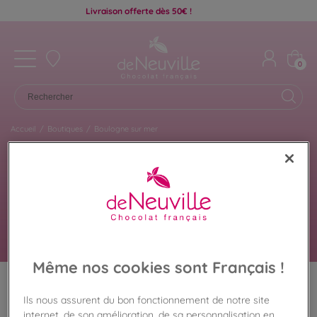
Livraison offerte dès 50€ !
0
Accueil
/
Boutiques
/
Boulogne sur mer
Chocolat De Neuville
BOULOGNE SUR MER
Même nos cookies sont Français !
Retrouvez ici les chocolats disponibles dans la
Ils nous assurent du bon fonctionnement de notre site
boutique De Neuville de Boulogne sur mer pour
internet, de son amélioration, de sa personnalisation en
préparer votre visite en toute sérénité. Coffrets