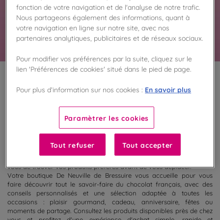
fonction de votre navigation et de l'analyse de notre trafic.
spécialités chocolatées et gourmandises vous
attendent en magasin.
Nous partageons également des informations, quant à
En savoir plus
votre navigation en ligne sur notre site, avec nos
partenaires analytiques, publicitaires et de réseaux sociaux.
Pour modifier vos préférences par la suite, cliquez sur le
lien 'Préférences de cookies' situé dans le pied de page.
100
%
En savoir plus
Pour plus d’information sur nos cookies :
Fabriqué en France
Paramètrer les cookies
Découvrez la sélection de chocolats actuellement disponibles dans
votre boutique De Neuville de Bressuire. Retrouvez en magasin nos
coffrets cadeaux, ballotins, tablettes, spécialités chocolatées et
Tout refuser
Tout accepter
créations gourmandes prêtes à être dégustées ou offertes. Grâce à
la consultation des disponibilités, préparez votre visite et assurez-
vous de trouver vos produits préférés avant de vous déplacer.
Votre boutique De Neuville de Bressuire vous accueille pour vous
faire découvrir tout le savoir-faire du chocolat français, avec des
conseils personnalisés et une sélection adaptée à toutes les
occasions : plaisir gourmand, cadeau, anniversaire, fêtes ou
moments de partage. Consultez les produits disponibles près de chez
vous et profitez d'une expérience d'achat simple, rapide et