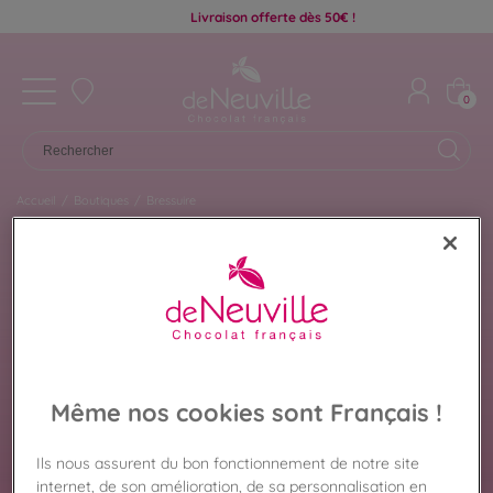
Livraison offerte dès 50€ !
0
Accueil
/
Boutiques
/
Bressuire
Chocolat De Neuville
Même nos cookies sont Français !
BRESSUIRE
Retrouvez ici les chocolats disponibles dans la
Ils nous assurent du bon fonctionnement de notre site
boutique De Neuville de Bressuire pour préparer
internet, de son amélioration, de sa personnalisation en
votre visite en toute sérénité. Coffrets cadeaux,