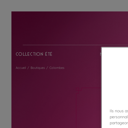
Collection Été
Nos chocol
Accueil
/
Boutiques
/
Colombes
Ils nous 
personnali
partageon