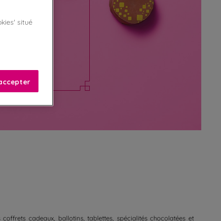
kies' situé
Colombes pour
colatées et
accepter
frets cadeaux, ballotins, tablettes, spécialités chocolatées et