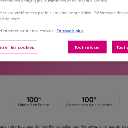
artenaires analytiques, publicitaires et de réseaux sociaux.
COLOMBES
ier vos préférences par la suite, cliquez sur le lien 'Préférences de coo
i les chocolats disponibles dans la boutique De Neuville de 
ied de page.
otre visite en toute sérénité. Coffrets cadeaux, spécialités cho
gourmandises vous attendent en magasin.
En savoir plus
d’information sur nos cookies :
En savoir plus
trer les cookies
Tout refuser
Tout 
100
100
%
%
Fabriqué en France
Garantie sans huile de palme
ans votre boutique De Neuville de Colombes. Retrouvez en magasin nos cof