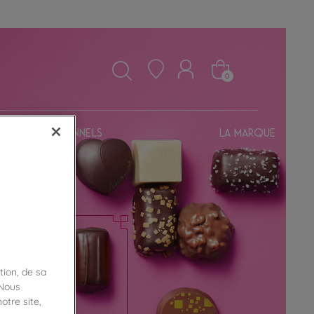
0
Professionnels
La marque
tion, de sa
 Nous
otre site,