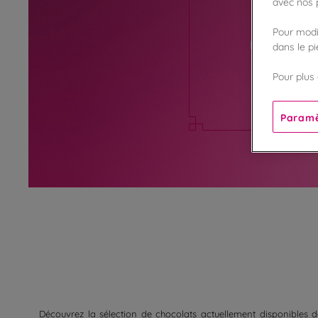
avec nos p
Pour modif
Retrouvez ic
dans le p
préparer v
Pour plus 
Paramè
Découvrez la sélection de chocolats actuellement disponibles d