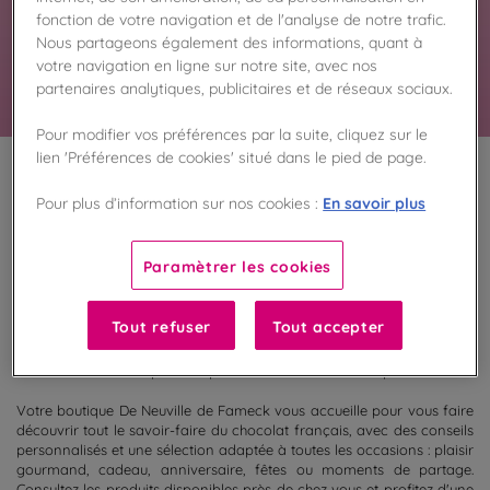
spécialités chocolatées et gourmandises vous
fonction de votre navigation et de l'analyse de notre trafic.
attendent en magasin.
Nous partageons également des informations, quant à
En savoir plus
votre navigation en ligne sur notre site, avec nos
partenaires analytiques, publicitaires et de réseaux sociaux.
Pour modifier vos préférences par la suite, cliquez sur le
lien 'Préférences de cookies' situé dans le pied de page.
100
%
En savoir plus
Pour plus d’information sur nos cookies :
Fabriqué en France
Paramètrer les cookies
Découvrez la sélection de chocolats actuellement disponibles dans
votre boutique De Neuville de Fameck. Retrouvez en magasin nos
coffrets cadeaux, ballotins, tablettes, spécialités chocolatées et
Tout refuser
Tout accepter
créations gourmandes prêtes à être dégustées ou offertes. Grâce à
la consultation des disponibilités, préparez votre visite et assurez-
vous de trouver vos produits préférés avant de vous déplacer.
Votre boutique De Neuville de Fameck vous accueille pour vous faire
découvrir tout le savoir-faire du chocolat français, avec des conseils
personnalisés et une sélection adaptée à toutes les occasions : plaisir
gourmand, cadeau, anniversaire, fêtes ou moments de partage.
Consultez les produits disponibles près de chez vous et profitez d'une