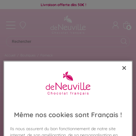
Livraison offerte dès 50€ !
0
Accueil
/
Boutiques
/
Fameck
Chocolat De Neuville
FAMECK
Même nos cookies sont Français !
Retrouvez ici les chocolats disponibles dans la
Ils nous assurent du bon fonctionnement de notre site
boutique De Neuville de Fameck pour préparer
internet, de son amélioration, de sa personnalisation en
votre visite en toute sérénité. Coffrets cadeaux,