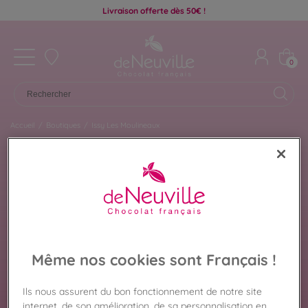
Livraison offerte dès 50€ !
0
Accueil
/
Boutiques
/
Issy Les Moulineaux
Chocolat De Neuville
ISSY LES MOULINEAUX
Même nos cookies sont Français !
Retrouvez ici les chocolats disponibles dans la
Ils nous assurent du bon fonctionnement de notre site
boutique De Neuville de Issy Les Moulineaux pour
internet, de son amélioration, de sa personnalisation en
préparer votre visite en toute sérénité. Coffrets