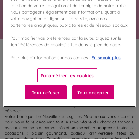
cadeaux, spécialités chocolatées et gourmandises
fonction de votre navigation et de l'analyse de notre trafic.
vous attendent en magasin.
Nous partageons également des informations, quant à
En savoir plus
votre navigation en ligne sur notre site, avec nos
partenaires analytiques, publicitaires et de réseaux sociaux.
Pour modifier vos préférences par la suite, cliquez sur le
lien 'Préférences de cookies' situé dans le pied de page.
100
%
En savoir plus
Pour plus d’information sur nos cookies :
Fabriqué en France
Paramètrer les cookies
Découvrez la sélection de chocolats actuellement disponibles dans
votre boutique De Neuville de Issy Les Moulineaux. Retrouvez en
magasin nos coffrets cadeaux, ballotins, tablettes, spécialités
Tout refuser
Tout accepter
chocolatées et créations gourmandes prêtes à être dégustées ou
offertes. Grâce à la consultation des disponibilités, préparez votre
visite et assurez-vous de trouver vos produits préférés avant de vous
déplacer.
Votre boutique De Neuville de Issy Les Moulineaux vous accueille
pour vous faire découvrir tout le savoir-faire du chocolat français,
avec des conseils personnalisés et une sélection adaptée à toutes les
occasions : plaisir gourmand, cadeau, anniversaire, fêtes ou
moments de partage. Consultez les produits disponibles près de chez