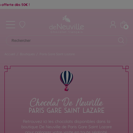
0
Accueil
/
Boutiques
/
Paris Gare Saint Lazare
Chocolat De Neuville
PARIS GARE SAINT LAZARE
Retrouvez ici les chocolats disponibles dans la
boutique De Neuville de Paris Gare Saint Lazare
pour préparer votre visite en toute sérénité.