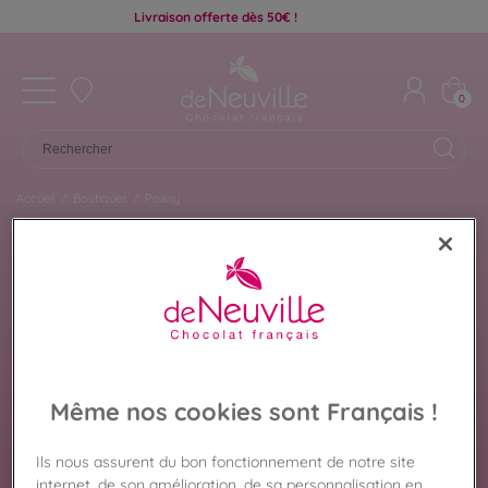
Livraison offerte dès 50€ !
0
Accueil
/
Boutiques
/
Poissy
Chocolat De Neuville
POISSY
Même nos cookies sont Français !
Retrouvez ici les chocolats disponibles dans la
Ils nous assurent du bon fonctionnement de notre site
boutique De Neuville de Poissy pour préparer votre
internet, de son amélioration, de sa personnalisation en
visite en toute sérénité. Coffrets cadeaux,