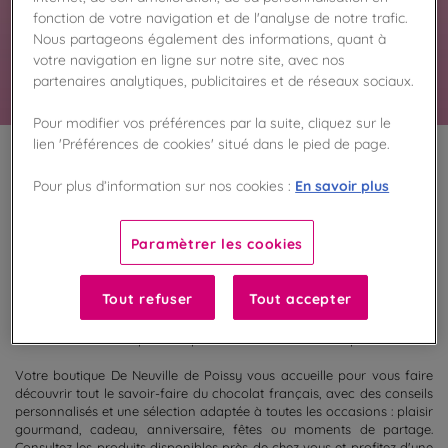
spécialités chocolatées et gourmandises vous
fonction de votre navigation et de l'analyse de notre trafic.
attendent en magasin.
Nous partageons également des informations, quant à
En savoir plus
votre navigation en ligne sur notre site, avec nos
partenaires analytiques, publicitaires et de réseaux sociaux.
Pour modifier vos préférences par la suite, cliquez sur le
lien 'Préférences de cookies' situé dans le pied de page.
100
%
En savoir plus
Pour plus d’information sur nos cookies :
Fabriqué en France
Paramètrer les cookies
Découvrez la sélection de chocolats actuellement disponibles dans
votre boutique De Neuville de Poissy. Retrouvez en magasin nos
coffrets cadeaux, ballotins, tablettes, spécialités chocolatées et
Tout refuser
Tout accepter
créations gourmandes prêtes à être dégustées ou offertes. Grâce à
la consultation des disponibilités, préparez votre visite et assurez-
vous de trouver vos produits préférés avant de vous déplacer.
Votre boutique De Neuville de Poissy vous accueille pour vous faire
découvrir tout le savoir-faire du chocolat français, avec des conseils
personnalisés et une sélection adaptée à toutes les occasions : plaisir
gourmand, cadeau, anniversaire, fêtes ou moments de partage.
Consultez les produits disponibles près de chez vous et profitez d'une