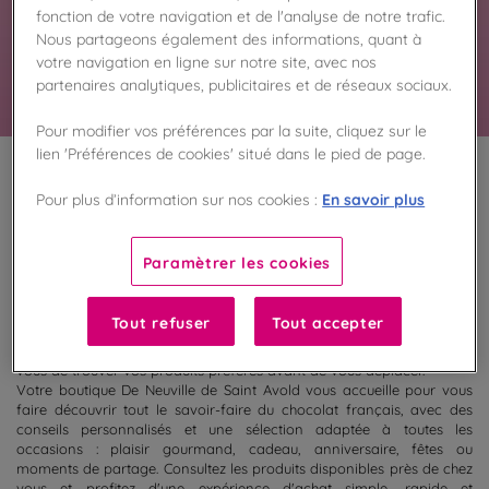
fonction de votre navigation et de l'analyse de notre trafic.
spécialités chocolatées et gourmandises vous
attendent en magasin.
Nous partageons également des informations, quant à
En savoir plus
votre navigation en ligne sur notre site, avec nos
partenaires analytiques, publicitaires et de réseaux sociaux.
Pour modifier vos préférences par la suite, cliquez sur le
lien 'Préférences de cookies' situé dans le pied de page.
100
%
En savoir plus
Pour plus d’information sur nos cookies :
Fabriqué en France
Paramètrer les cookies
Découvrez la sélection de chocolats actuellement disponibles dans
votre boutique De Neuville de Saint Avold. Retrouvez en magasin nos
coffrets cadeaux, ballotins, tablettes, spécialités chocolatées et
Tout refuser
Tout accepter
créations gourmandes prêtes à être dégustées ou offertes. Grâce à
la consultation des disponibilités, préparez votre visite et assurez-
vous de trouver vos produits préférés avant de vous déplacer.
Votre boutique De Neuville de Saint Avold vous accueille pour vous
faire découvrir tout le savoir-faire du chocolat français, avec des
conseils personnalisés et une sélection adaptée à toutes les
occasions : plaisir gourmand, cadeau, anniversaire, fêtes ou
moments de partage. Consultez les produits disponibles près de chez
vous et profitez d'une expérience d'achat simple, rapide et