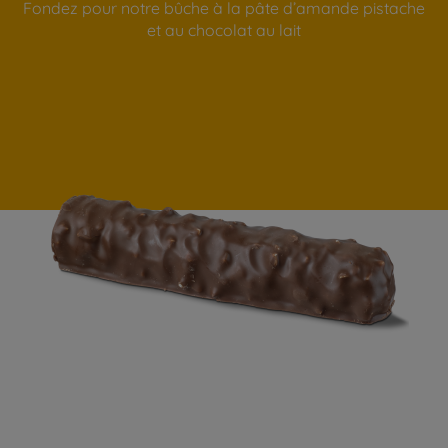
Fondez pour notre bûche à la pâte d’amande pistache
et au chocolat au lait