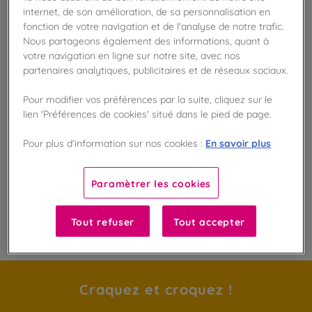
Vérifier la disponibilité en magasin
internet, de son amélioration, de sa personnalisation en
fonction de votre navigation et de l'analyse de notre trafic.
Nous partageons également des informations, quant à
Frais de port offert
votre navigation en ligne sur notre site, avec nos
dès 50€ d'achat
partenaires analytiques, publicitaires et de réseaux sociaux.
Gagnez 3 points de fidélité !
Pour modifier vos préférences par la suite, cliquez sur le
avec notre programme Privilège
lien 'Préférences de cookies' situé dans le pied de page.
En savoir plus
Pour plus d’information sur nos cookies :
Liste des ingrédients et allergènes
Paramètrer les cookies
100
%
Tout refuser
Tout accepter
Fabriqué en France
Craquez et croquez !