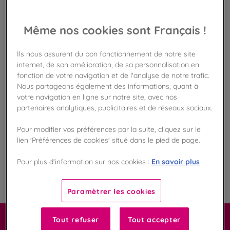
Disponible en boutique !
Vérifier la disponibilité en magasin
Même nos cookies sont Français !
Frais de port offert
dès 50€ d'achat
Ils nous assurent du bon fonctionnement de notre site
internet, de son amélioration, de sa personnalisation en
fonction de votre navigation et de l'analyse de notre trafic.
Gagnez 23 points de fidélité !
Nous partageons également des informations, quant à
avec notre programme Privilège
votre navigation en ligne sur notre site, avec nos
partenaires analytiques, publicitaires et de réseaux sociaux.
Liste des ingrédients et allergènes
Pour modifier vos préférences par la suite, cliquez sur le
lien 'Préférences de cookies' situé dans le pied de page.
En savoir plus
Pour plus d’information sur nos cookies :
100
%
Fabriqué en France
Paramètrer les cookies
Tout refuser
Tout accepter
Carrément macaron !