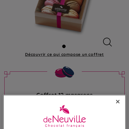
Découvrir ce qui compose
un coffret
Coffret 12 macarons
Assortiment de 12 irrésistibles macarons
23,50 €
Poids 165g
(142,42 €/kg)