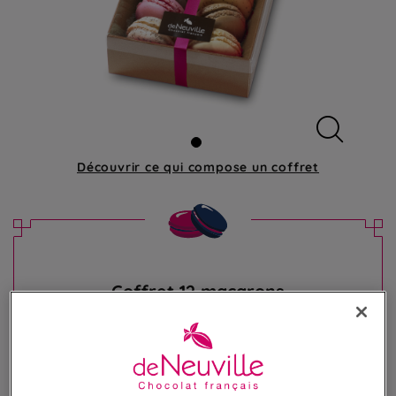
Découvrir ce qui compose
un coffret
Coffret 12 macarons
Assortiment de 12 irrésistibles macarons
23,50 €
Poids 165g
(142,42 €/kg)