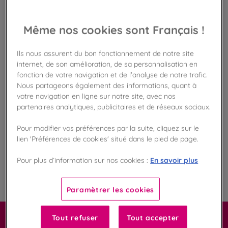
Disponible en boutique !
Vérifier la disponibilité en magasin
Même nos cookies sont Français !
Frais de port offert
dès 50€ d'achat
Ils nous assurent du bon fonctionnement de notre site
internet, de son amélioration, de sa personnalisation en
fonction de votre navigation et de l'analyse de notre trafic.
Gagnez 23 points de fidélité !
Nous partageons également des informations, quant à
avec notre programme Privilège
votre navigation en ligne sur notre site, avec nos
partenaires analytiques, publicitaires et de réseaux sociaux.
Liste des ingrédients et allergènes
Pour modifier vos préférences par la suite, cliquez sur le
lien 'Préférences de cookies' situé dans le pied de page.
En savoir plus
Pour plus d’information sur nos cookies :
100
%
Fabriqué en France
Paramètrer les cookies
Tout refuser
Tout accepter
Carrément macaron !