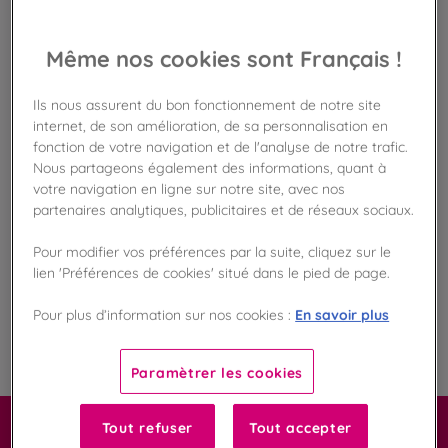
Disponible en boutique !
Vérifier la disponibilité en magasin
Même nos cookies sont Français !
Frais de port offert
dès 50€ d'achat
Ils nous assurent du bon fonctionnement de notre site
internet, de son amélioration, de sa personnalisation en
fonction de votre navigation et de l'analyse de notre trafic.
Gagnez 23 points de fidélité !
Nous partageons également des informations, quant à
avec notre programme Privilège
votre navigation en ligne sur notre site, avec nos
partenaires analytiques, publicitaires et de réseaux sociaux.
Liste des ingrédients et allergènes
Pour modifier vos préférences par la suite, cliquez sur le
lien 'Préférences de cookies' situé dans le pied de page.
En savoir plus
Pour plus d’information sur nos cookies :
100
%
Fabriqué en France
Paramètrer les cookies
Tout refuser
Tout accepter
Carrément macaron !