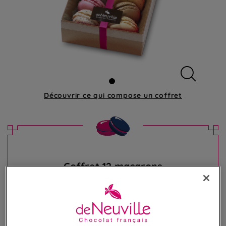
Découvrir ce qui compose
un coffret
Coffret 12 macarons
Assortiment de 12 irrésistibles macarons
23,50 €
Poids 165g
(142,42 €/kg)