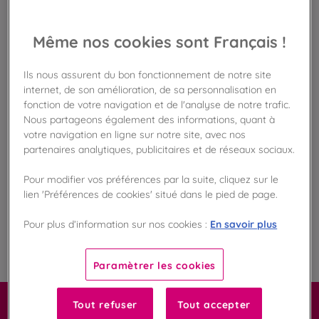
Disponible en boutique !
Vérifier la disponibilité en magasin
Même nos cookies sont Français !
Frais de port offert
dès 50€ d'achat
Ils nous assurent du bon fonctionnement de notre site
internet, de son amélioration, de sa personnalisation en
fonction de votre navigation et de l'analyse de notre trafic.
Gagnez 23 points de fidélité !
Nous partageons également des informations, quant à
avec notre programme Privilège
votre navigation en ligne sur notre site, avec nos
partenaires analytiques, publicitaires et de réseaux sociaux.
Liste des ingrédients et allergènes
Pour modifier vos préférences par la suite, cliquez sur le
lien 'Préférences de cookies' situé dans le pied de page.
En savoir plus
Pour plus d’information sur nos cookies :
100
%
Fabriqué en France
Paramètrer les cookies
Tout refuser
Tout accepter
Carrément macaron !