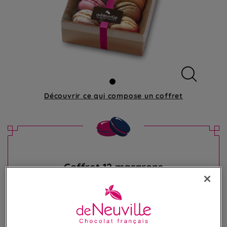
Découvrir ce qui compose
un coffret
Coffret 12 macarons
Assortiment de 12 irrésistibles macarons
23,50 €
Poids 165g
(142,42 €/kg)