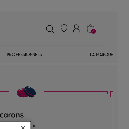
0
Professionnels
La marque
acarons
sistibles macarons