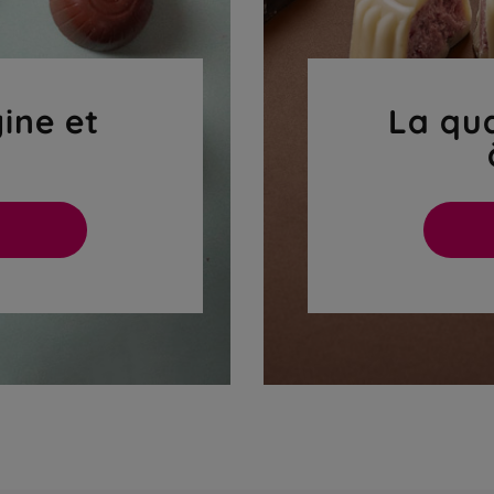
gine et
La qua