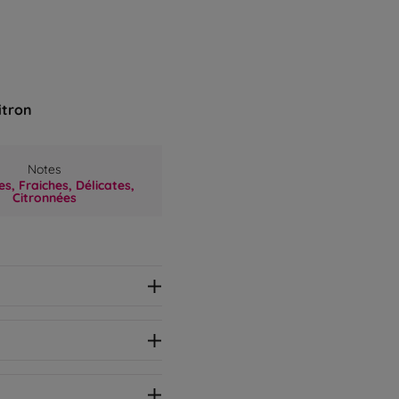
itron
Notes
s,
Fraiches,
Délicates,
Citronnées