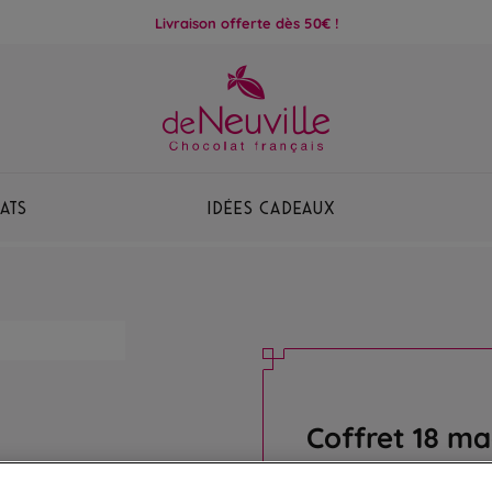
Livraison offerte dès 50€ !
ats
Idées Cadeaux
Coffret 18 m
Assortiment de 18 irré