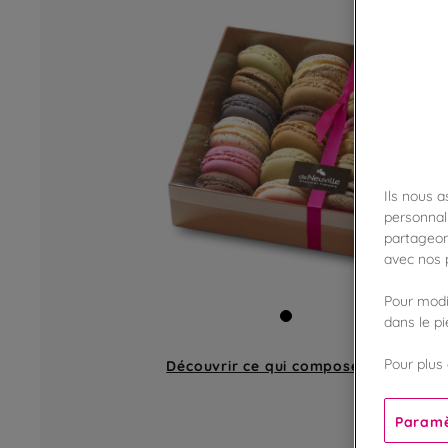
Ils nous 
personnali
partageon
avec nos p
Pour modif
dans le p
Pour plus 
Découvrir ce qui compose
un coffret
Paramè