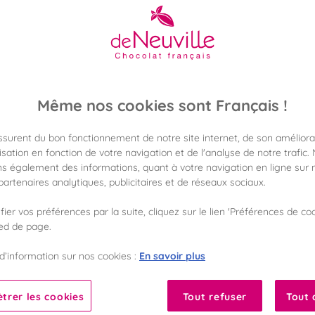
33,50 €
Poids 250g
(134,00 €/kg)
Disponible en 
Vérifier la dispon
Même nos cookies sont Français !
Frais de port off
assurent du bon fonctionnement de notre site internet, de son améliora
dès 50€ d'achat
sation en fonction de votre navigation et de l'analyse de notre trafic.
s également des informations, quant à votre navigation en ligne sur n
Gagnez 33 points 
artenaires analytiques, publicitaires et de réseaux sociaux.
avec notre progr
ier vos préférences par la suite, cliquez sur le lien 'Préférences de coo
ied de page.
Liste des ingrédients 
En savoir plus
d’information sur nos cookies :
10
trer les cookies
Tout refuser
Tout 
Fabriqué en