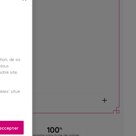
boutique !
ibilité en magasin
ert
tion, de sa
 Nous
otre site,
de fidélité !
amme Privilège
kies' situé
et allergènes
0
100
accepter
%
%
 France
Garantie sans huile de palme