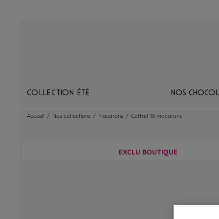
Collection Été
Nos chocol
Accueil
/
Nos collections
/
Macarons
/
Coffret 18 macarons
EXCLU BOUTIQUE