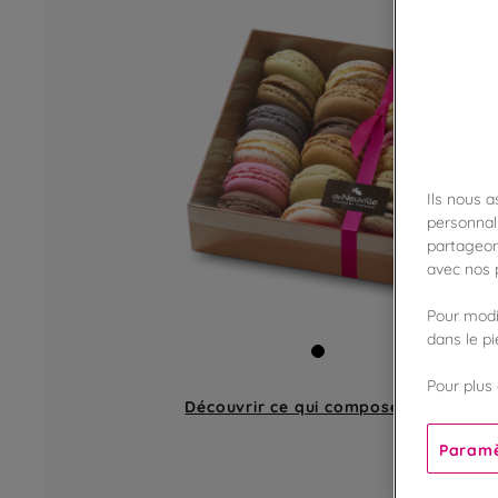
Ils nous 
personnali
partageon
avec nos p
Pour modif
dans le p
Pour plus 
Découvrir ce qui compose
un coffret
Paramè