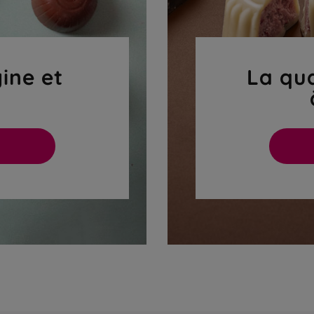
gine et
La qua