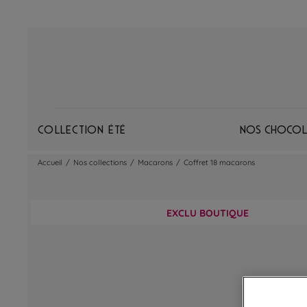
Collection Été
Nos chocol
Accueil
/
Nos collections
/
Macarons
/
Coffret 18 macarons
EXCLU BOUTIQUE