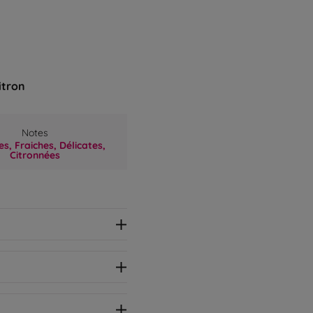
itron
Notes
s,
Fraiches,
Délicates,
Citronnées