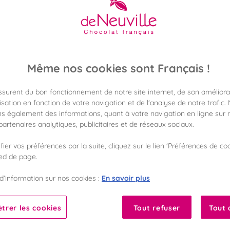
33,50 €
Poids 250g
(134,00 €/kg)
Disponible en 
Même nos cookies sont Français !
Vérifier la dispon
assurent du bon fonctionnement de notre site internet, de son améliora
Frais de port off
sation en fonction de votre navigation et de l'analyse de notre trafic.
dès 50€ d'achat
s également des informations, quant à votre navigation en ligne sur n
artenaires analytiques, publicitaires et de réseaux sociaux.
Gagnez 33 points 
avec notre progr
ier vos préférences par la suite, cliquez sur le lien 'Préférences de coo
ied de page.
Liste des ingrédients 
En savoir plus
d’information sur nos cookies :
trer les cookies
Tout refuser
Tout 
10
Fabriqué en