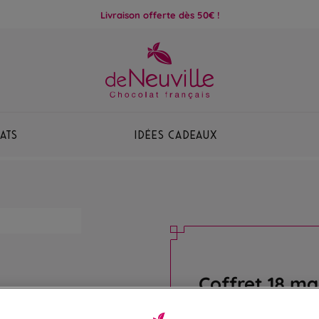
Livraison offerte dès 50€ !
ats
Idées Cadeaux
Coffret 18 m
Assortiment de 18 irré