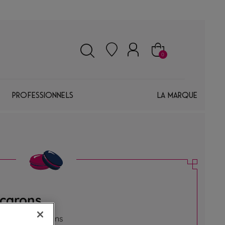
0
Professionnels
La marque
acarons
sistibles macarons