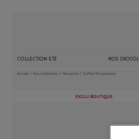
Collection Été
Nos chocol
Accueil
/
Nos collections
/
Macarons
/
Coffret 18 macarons
EXCLU BOUTIQUE