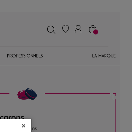
0
Professionnels
La marque
acarons
sistibles macarons