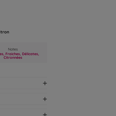
itron
Notes
s,
Fraiches,
Délicates,
Citronnées