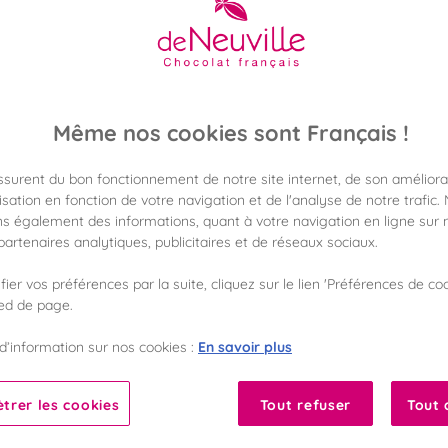
33,50 €
Poids 250g
(134,00 €/kg)
Disponible en 
Même nos cookies sont Français !
Vérifier la dispon
assurent du bon fonctionnement de notre site internet, de son améliora
Frais de port off
sation en fonction de votre navigation et de l'analyse de notre trafic.
dès 50€ d'achat
s également des informations, quant à votre navigation en ligne sur n
artenaires analytiques, publicitaires et de réseaux sociaux.
Gagnez 33 points 
avec notre progr
ier vos préférences par la suite, cliquez sur le lien 'Préférences de coo
ied de page.
Liste des ingrédients 
En savoir plus
d’information sur nos cookies :
trer les cookies
Tout refuser
Tout 
10
Fabriqué en