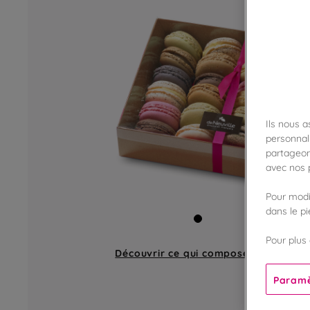
Ils nous 
personnali
partageon
avec nos p
Pour modif
dans le p
Pour plus 
Découvrir ce qui compose
un coffret
Paramè