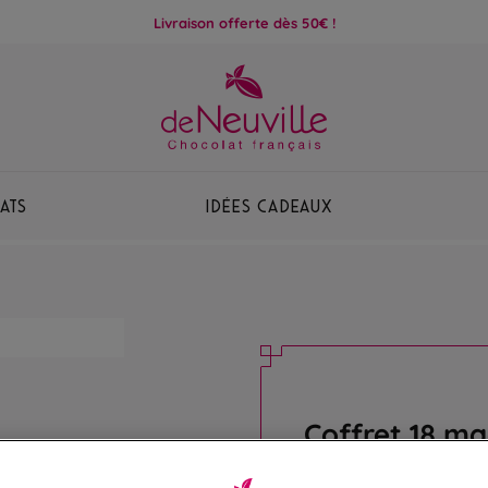
Livraison offerte dès 50€ !
ats
Idées Cadeaux
Coffret 18 m
Assortiment de 18 irré