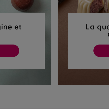
gine et
La qua