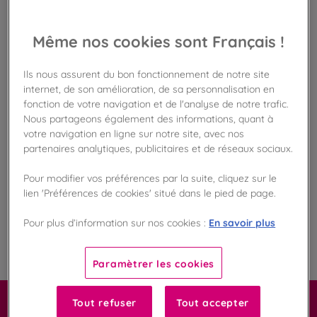
Disponible en boutique !
Vérifier la disponibilité en magasin
Même nos cookies sont Français !
Frais de port offert
dès 50€ d'achat
Ils nous assurent du bon fonctionnement de notre site
internet, de son amélioration, de sa personnalisation en
fonction de votre navigation et de l'analyse de notre trafic.
Gagnez 33 points de fidélité !
Nous partageons également des informations, quant à
avec notre programme Privilège
votre navigation en ligne sur notre site, avec nos
partenaires analytiques, publicitaires et de réseaux sociaux.
Liste des ingrédients et allergènes
Pour modifier vos préférences par la suite, cliquez sur le
lien 'Préférences de cookies' situé dans le pied de page.
En savoir plus
Pour plus d’information sur nos cookies :
100
%
Fabriqué en France
Paramètrer les cookies
Tout refuser
Tout accepter
Carrément macaron !