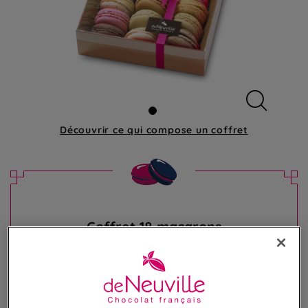
Découvrir ce qui compose
un coffret
Coffret 18 macarons
Assortiment de 18 irrésistibles macarons
33,50 €
Poids 250g
(134,00 €/kg)