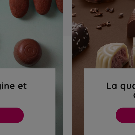
gine et
La qua