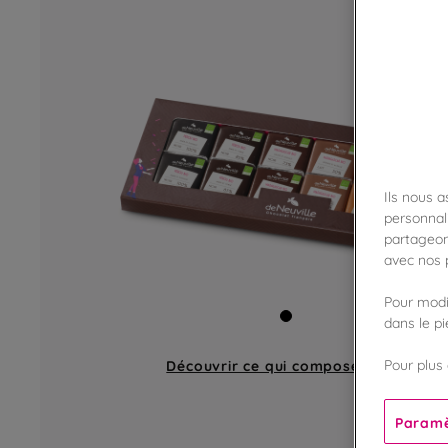
Ils nous 
personnali
partageon
avec nos p
Pour modif
dans le p
Pour plus 
Découvrir ce qui compose
un coffret
Paramè