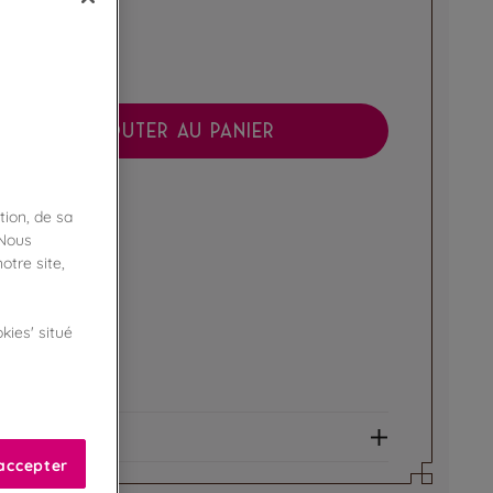
AJOUTER AU PANIER
boutique !
tion, de sa
ibilité en magasin
 Nous
otre site,
ert
kies' situé
e fidélité !
amme Privilège
et allergènes
accepter