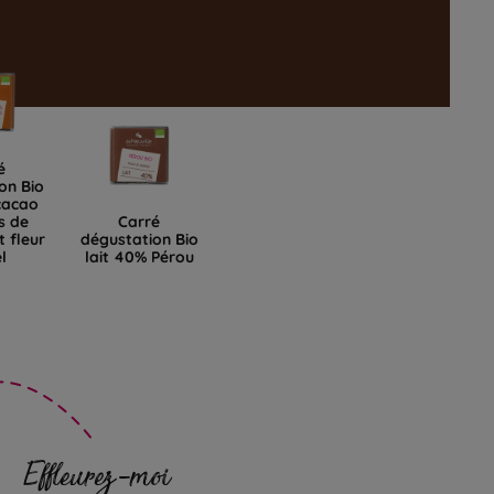
é
on Bio
cacao
s de
Carré
 fleur
dégustation Bio
l
lait 40% Pérou
Effleurez-moi