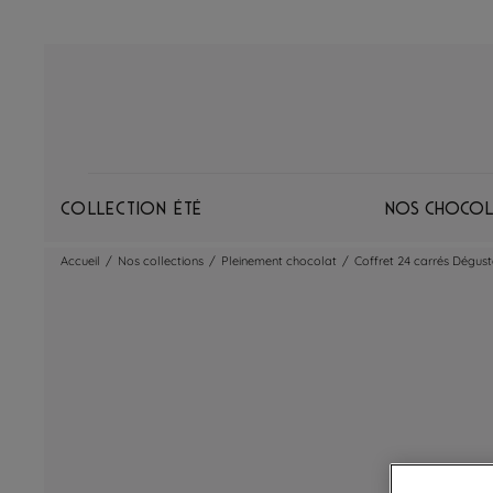
Collection Été
Nos chocol
Accueil
/
Nos collections
/
Pleinement chocolat
/
Coffret 24 carrés Dégust