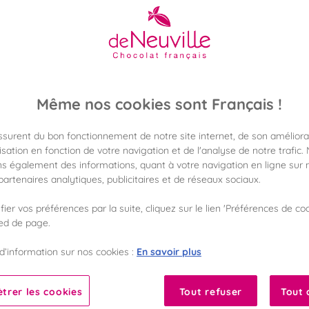
16,90 €
Poids 115g
(146,95 €/kg)
Même nos cookies sont Français !
Disponible en 
assurent du bon fonctionnement de notre site internet, de son améliora
Vérifier la dispon
sation en fonction de votre navigation et de l'analyse de notre trafic.
s également des informations, quant à votre navigation en ligne sur n
Frais de port off
artenaires analytiques, publicitaires et de réseaux sociaux.
dès 50€ d'achat
ier vos préférences par la suite, cliquez sur le lien 'Préférences de coo
Gagnez 16 points d
ied de page.
avec notre progr
En savoir plus
d’information sur nos cookies :
Liste des ingrédients 
trer les cookies
Tout refuser
Tout 