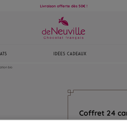
Livraison offerte dès 50€ !
ats
Idées Cadeaux
ation bio
Coffret 24 ca
Assortiment de 6 recet