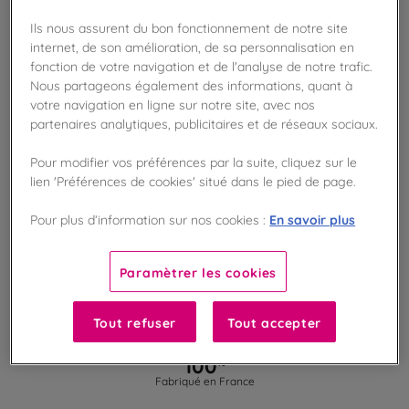
AJOUTER AU PANIER
Ils nous assurent du bon fonctionnement de notre site
internet, de son amélioration, de sa personnalisation en
fonction de votre navigation et de l'analyse de notre trafic.
Disponible en boutique !
Nous partageons également des informations, quant à
Vérifier la disponibilité en magasin
votre navigation en ligne sur notre site, avec nos
partenaires analytiques, publicitaires et de réseaux sociaux.
Frais de port offert
dès 50€ d'achat
Pour modifier vos préférences par la suite, cliquez sur le
lien 'Préférences de cookies' situé dans le pied de page.
Gagnez 16 points de fidélité !
avec notre programme Privilège
En savoir plus
Pour plus d’information sur nos cookies :
Paramètrer les cookies
Liste des ingrédients et allergènes
Tout refuser
Tout accepter
100
%
Fabriqué en France