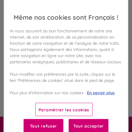
Disponible en boutique !
Vérifier la disponibilité en magasin
Même nos cookies sont Français !
Frais de port offert
dès 50€ d'achat
Ils nous assurent du bon fonctionnement de notre site
internet, de son amélioration, de sa personnalisation en
fonction de votre navigation et de l'analyse de notre trafic.
Gagnez 42 points de fidélité !
Nous partageons également des informations, quant à
avec notre programme Privilège
votre navigation en ligne sur notre site, avec nos
partenaires analytiques, publicitaires et de réseaux sociaux.
Liste des ingrédients et allergènes
Pour modifier vos préférences par la suite, cliquez sur le
lien 'Préférences de cookies' situé dans le pied de page.
En savoir plus
Pour plus d’information sur nos cookies :
100
%
Fabriqué en France
Paramètrer les cookies
Tout refuser
Tout accepter
Carrément macaron !