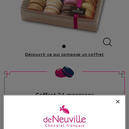
Découvrir ce qui compose
un coffret
Coffret 24 macarons
Assortiment de 24 irrésistibles macarons
42,50 €
Poids 335g
(126,86 €/kg)