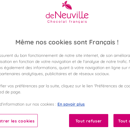
26,90 €
Poids 205g
(131,22 €/kg)
Même nos cookies sont Français !
Disponible en 
assurent du bon fonctionnement de notre site internet, de son améliora
Vérifier la dispon
sation en fonction de votre navigation et de l'analyse de notre trafic.
s également des informations, quant à votre navigation en ligne sur n
Frais de port off
artenaires analytiques, publicitaires et de réseaux sociaux.
dès 50€ d'achat
ier vos préférences par la suite, cliquez sur le lien 'Préférences de coo
ied de page.
Gagnez 26 points 
avec notre progr
En savoir plus
d’information sur nos cookies :
Liste des ingrédients 
trer les cookies
Tout refuser
Tout 