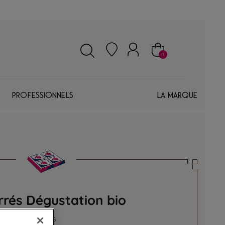
0
Professionnels
La marque
rrés Dégustation bio
tes découvertes