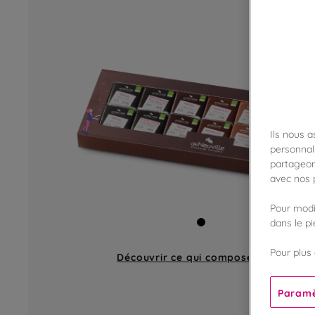
Ils nous 
personnali
partageon
avec nos p
Pour modif
dans le p
Pour plus 
Découvrir ce qui compose
un coffret
Paramè