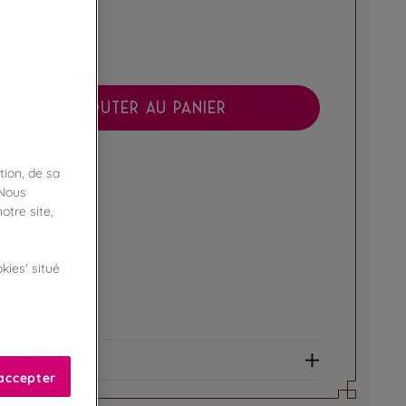
AJOUTER AU PANIER
boutique !
tion, de sa
ibilité en magasin
 Nous
otre site,
ert
kies' situé
de fidélité !
amme Privilège
et allergènes
accepter