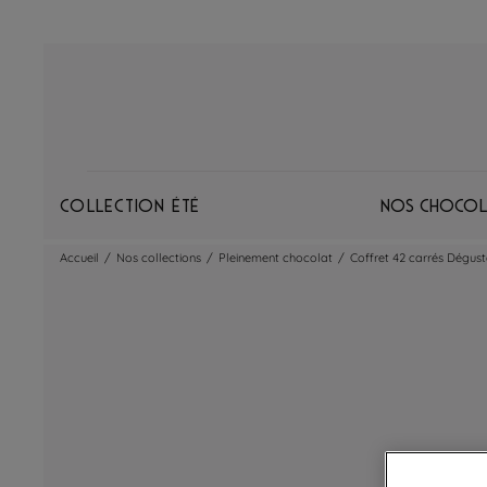
Collection Été
Nos chocol
Accueil
/
Nos collections
/
Pleinement chocolat
/
Coffret 42 carrés Dégust