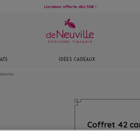
Livraison offerte dès 50€ !
ats
Idées Cadeaux
ation bio
Coffret 42 ca
Assortiment de 7 recet