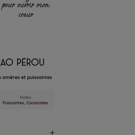
pour ouvrir mon
coeur
ACAO PÉROU
s amères et puissantes
Notes
Puissantes,
Cacaotées