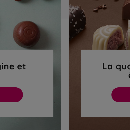
gine et
La qua