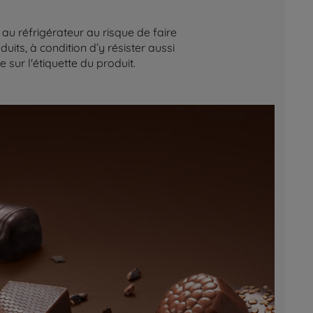
au réfrigérateur au risque de faire
its, à condition d’y résister aussi
sur l'étiquette du produit.