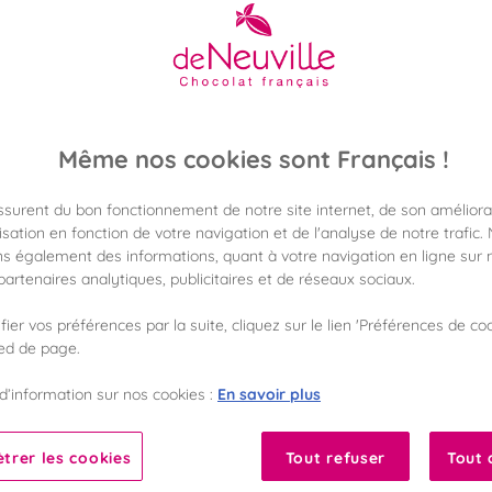
26,90 €
Poids 205g
(131,22 €/kg)
Même nos cookies sont Français !
Disponible en 
assurent du bon fonctionnement de notre site internet, de son améliora
Vérifier la dispon
sation en fonction de votre navigation et de l'analyse de notre trafic.
s également des informations, quant à votre navigation en ligne sur n
Frais de port off
artenaires analytiques, publicitaires et de réseaux sociaux.
dès 50€ d'achat
ier vos préférences par la suite, cliquez sur le lien 'Préférences de coo
ied de page.
Gagnez 26 points 
avec notre progr
En savoir plus
d’information sur nos cookies :
Liste des ingrédients 
trer les cookies
Tout refuser
Tout 