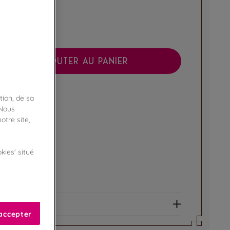
AJOUTER AU PANIER
boutique !
tion, de sa
ibilité en magasin
 Nous
otre site,
ert
kies' situé
de fidélité !
amme Privilège
et allergènes
accepter