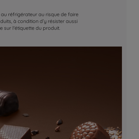
au réfrigérateur au risque de faire
its, à condition d’y résister aussi
sur l'étiquette du produit.