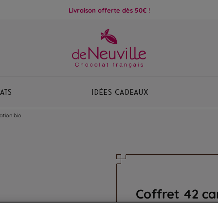
Livraison offerte dès 50€ !
ats
Idées Cadeaux
ation bio
Coffret 42 ca
Assortiment de 7 recet