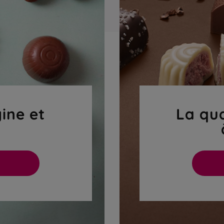
gine et
La qua