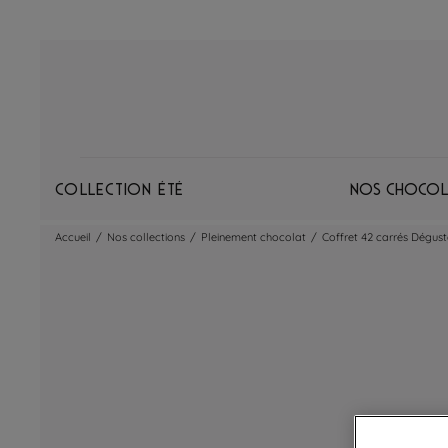
Collection Été
Nos chocol
Accueil
/
Nos collections
/
Pleinement chocolat
/
Coffret 42 carrés Dégust