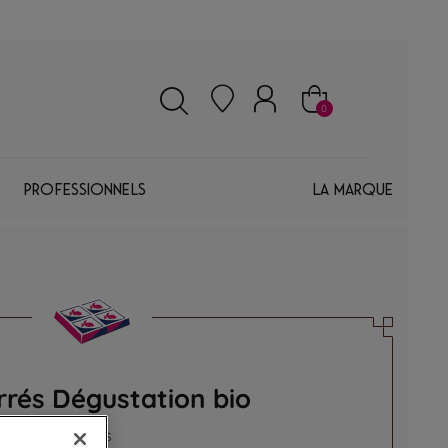
0
Professionnels
La marque
rrés Dégustation bio
tes découvertes