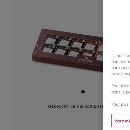
Ils nous 
personnali
partageon
avec nos p
Pour modif
dans le p
Pour plus 
Découvrir ce qui compose
un coffret
Paramè