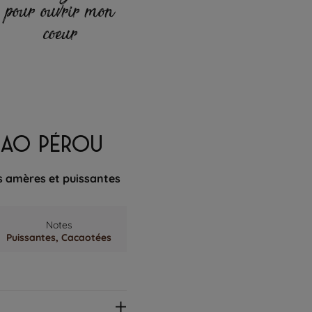
pour ouvrir mon
coeur
ACAO PÉROU
s amères et puissantes
Notes
Puissantes,
Cacaotées