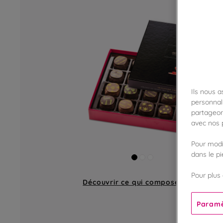
Ils nous 
personnali
partageon
avec nos p
Pour modif
dans le p
Pour plus 
Découvrir ce qui compose
un coffret
Paramè