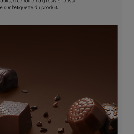
its, à condition d’y résister aussi
sur l'étiquette du produit.