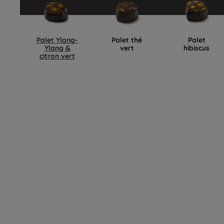
Palet Ylang-
Palet thé
Palet
Ylang &
vert
hibiscus
citron vert