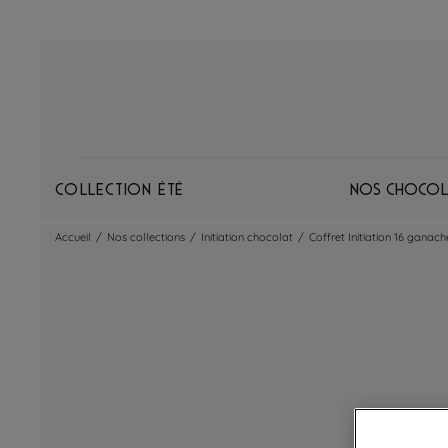
Collection Été
Nos chocol
Accueil
/
Nos collections
/
Initiation chocolat
/
Coffret Initiation 16 ganache