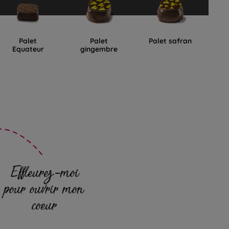
Palet
Palet
Palet safran
Equateur
gingembre
D
Effleurez-moi
pour ouvrir mon
coeur