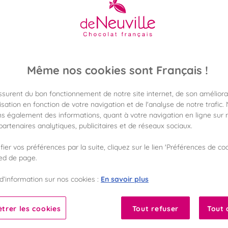
22,90 €
Poids 160g
(143,12 €/kg)
Même nos cookies sont Français !
assurent du bon fonctionnement de notre site internet, de son améliora
Disponible en 
Vérifier la dispon
sation en fonction de votre navigation et de l'analyse de notre trafic.
s également des informations, quant à votre navigation en ligne sur n
artenaires analytiques, publicitaires et de réseaux sociaux.
Frais de port off
dès 50€ d'achat
ier vos préférences par la suite, cliquez sur le lien 'Préférences de coo
ied de page.
Gagnez 22 points 
avec notre progr
En savoir plus
d’information sur nos cookies :
Liste des ingrédients 
trer les cookies
Tout refuser
Tout 