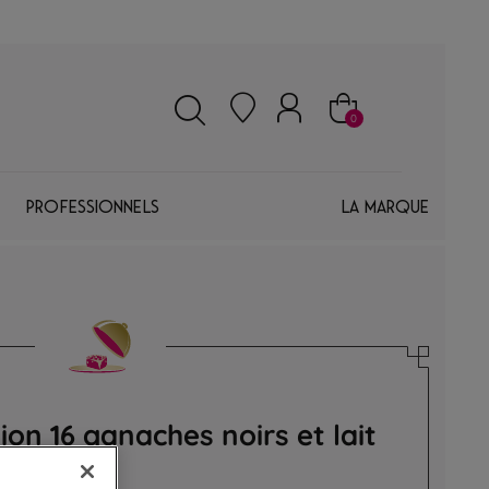
0
Professionnels
La marque
tion 16 ganaches noirs et lait
hes premium