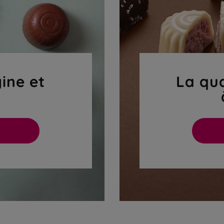
gine et
La qua