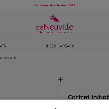
Livraison offerte dès 50€ !
ats
Idées Cadeaux
s noirs et lait
Coffret Initia
Assortiment de ganac