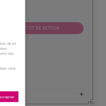
BIENTÔT DE RETOUR
tion, de sa
boutique !
ibilité en magasin
 Nous
otre site,
ert
kies' situé
de fidélité !
amme Privilège
et allergènes
accepter