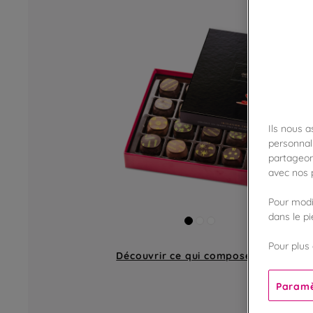
Ils nous 
personnali
partageon
avec nos p
Pour modif
dans le p
Pour plus 
Découvrir ce qui compose
un coffret
Paramè