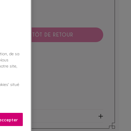
BIENTÔT DE RETOUR
tion, de sa
boutique !
ibilité en magasin
 Nous
otre site,
ert
kies' situé
de fidélité !
amme Privilège
et allergènes
accepter