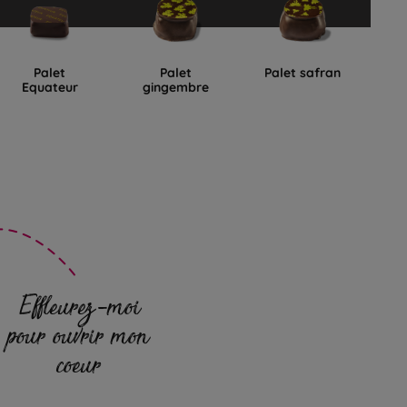
Palet
Palet
Palet safran
Equateur
gingembre
D
Effleurez-moi
pour ouvrir mon
coeur