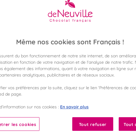
22,90 €
Poids 160g
(143,12 €/kg)
Même nos cookies sont Français !
assurent du bon fonctionnement de notre site internet, de son améliora
Disponible en 
Vérifier la dispon
sation en fonction de votre navigation et de l'analyse de notre trafic.
s également des informations, quant à votre navigation en ligne sur n
artenaires analytiques, publicitaires et de réseaux sociaux.
Frais de port off
dès 50€ d'achat
ier vos préférences par la suite, cliquez sur le lien 'Préférences de coo
ied de page.
Gagnez 22 points 
avec notre progr
En savoir plus
d’information sur nos cookies :
Liste des ingrédients 
trer les cookies
Tout refuser
Tout 