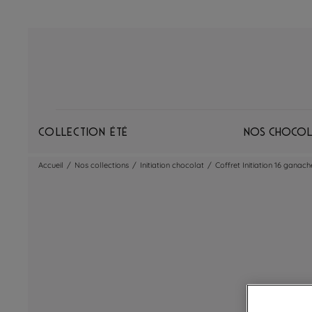
Collection Été
Nos chocol
Accueil
/
Nos collections
/
Initiation chocolat
/
Coffret Initiation 16 ganache