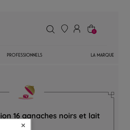
0
Professionnels
La marque
tion 16 ganaches noirs et lait
hes premium