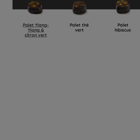
Palet Ylang-
Palet thé
Palet
Ylang &
vert
hibiscus
citron vert