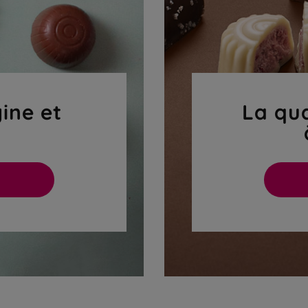
gine et
La qua