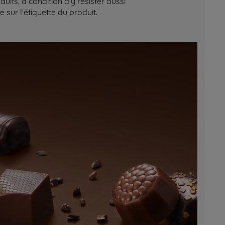
its, à condition d’y résister aussi
sur l'étiquette du produit.