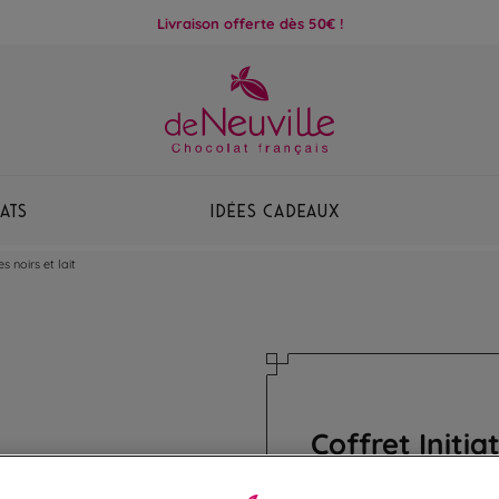
Livraison offerte dès 50€ !
ats
Idées Cadeaux
s noirs et lait
Coffret Initia
Assortiment de ganac