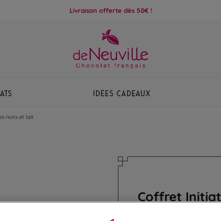
Livraison offerte dès 50€ !
ats
Idées Cadeaux
s noirs et lait
Coffret Initia
Assortiment de ganac