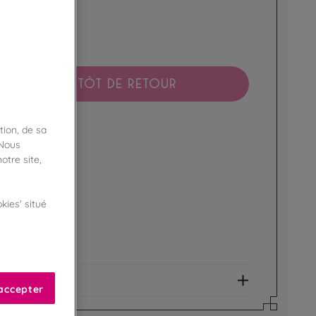
BIENTÔT DE RETOUR
tion, de sa
boutique !
ibilité en magasin
 Nous
otre site,
ert
kies' situé
de fidélité !
amme Privilège
et allergènes
accepter