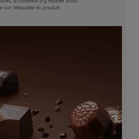
its, à condition d’y résister aussi
sur l'étiquette du produit.