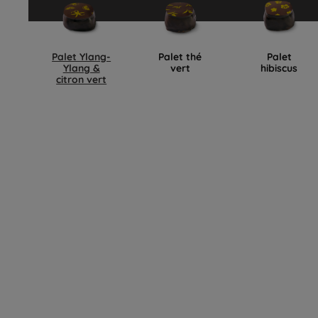
Palet Ylang-
Palet thé
Palet
Ylang &
vert
hibiscus
citron vert