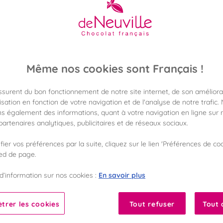
22,90 €
Poids 160g
(143,12 €/kg)
Même nos cookies sont Français !
assurent du bon fonctionnement de notre site internet, de son améliora
Disponible en 
Vérifier la dispon
sation en fonction de votre navigation et de l'analyse de notre trafic.
s également des informations, quant à votre navigation en ligne sur n
artenaires analytiques, publicitaires et de réseaux sociaux.
Frais de port off
dès 50€ d'achat
ier vos préférences par la suite, cliquez sur le lien 'Préférences de coo
ied de page.
Gagnez 22 points 
avec notre progr
En savoir plus
d’information sur nos cookies :
Liste des ingrédients 
trer les cookies
Tout refuser
Tout 