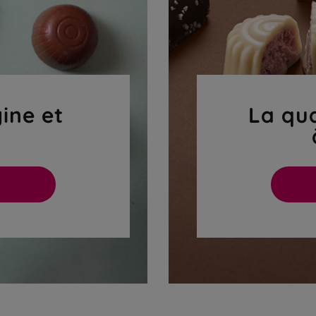
gine et
La qua