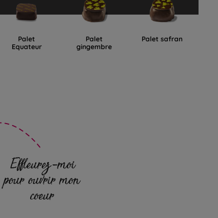
Palet
Palet
Palet safran
Equateur
gingembre
D
Effleurez-moi
pour ouvrir mon
coeur