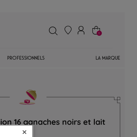
0
Professionnels
La marque
tion 16 ganaches noirs et lait
hes premium