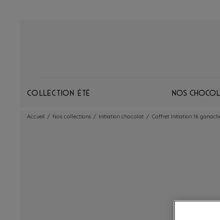
Collection Été
Nos chocol
Accueil
/
Nos collections
/
Initiation chocolat
/
Coffret Initiation 16 ganache