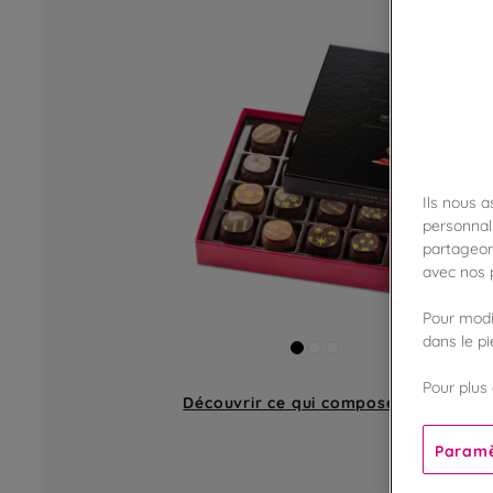
Ils nous 
personnali
partageon
avec nos p
Pour modif
dans le p
Pour plus 
Découvrir ce qui compose
un coffret
Paramè