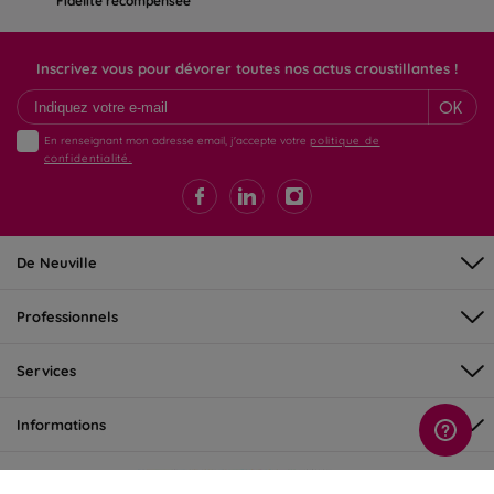
Fidélité récompensée
Inscrivez vous pour dévorer toutes nos actus croustillantes !
OK
En renseignant mon adresse email, j'accepte votre
politique de
confidentialité.
De Neuville
Professionnels
Services
Informations