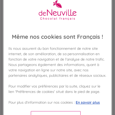
BIENTÔT DE RETOUR
Disponible en boutique !
Vérifier la disponibilité en magasin
Même nos cookies sont Français !
Frais de port offert
dès 50€ d'achat
Ils nous assurent du bon fonctionnement de notre site
internet, de son amélioration, de sa personnalisation en
Gagnez 31 points de fidélité !
fonction de votre navigation et de l'analyse de notre trafic.
avec notre programme Privilège
Nous partageons également des informations, quant à
votre navigation en ligne sur notre site, avec nos
partenaires analytiques, publicitaires et de réseaux sociaux.
Liste des ingrédients et allergènes
Pour modifier vos préférences par la suite, cliquez sur le
lien 'Préférences de cookies' situé dans le pied de page.
100
En savoir plus
Pour plus d’information sur nos cookies :
%
Fabriqué en France