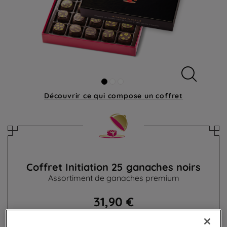
Découvrir ce qui compose
un coffret
Coffret Initiation 25 ganaches noirs
Assortiment de ganaches premium
31,90 €
Poids 250g
(127,60 €/kg)