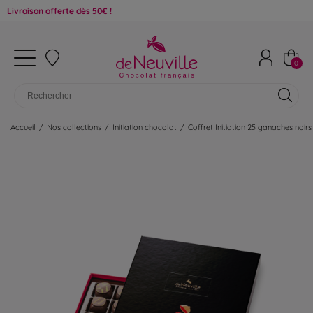
son offerte dès 50€ !
0
Accueil
/
Nos collections
/
Initiation chocolat
/
Coffret Initiation 25 ganaches noirs