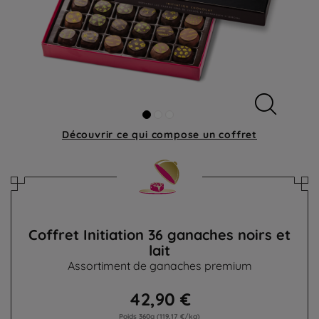
Découvrir ce qui compose
un coffret
Coffret Initiation 36 ganaches noirs et
lait
Assortiment de ganaches premium
42,90 €
Poids 360g
(119,17 €/kg)