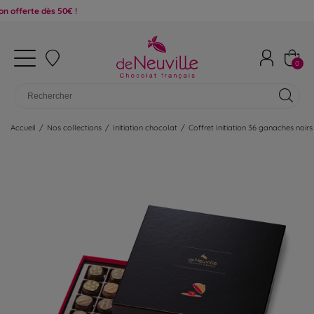
ès 50€ !
0
Accueil
/
Nos collections
/
Initiation chocolat
/
Coffret Initiation 36 ganaches noirs 