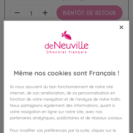
BIENTÔT DE RETOUR
Disponible en boutique !
Vérifier la disponibilité en magasin
Frais de port offert
dès 50€ d'achat
Même nos cookies sont Français !
Gagnez 42 points de fidélité !
avec notre programme Privilège
Ils nous assurent du bon fonctionnement de notre site
internet, de son amélioration, de sa personnalisation en
Liste des ingrédients et allergènes
fonction de votre navigation et de l'analyse de notre trafic.
Nous partageons également des informations, quant à
votre navigation en ligne sur notre site, avec nos
partenaires analytiques, publicitaires et de réseaux sociaux.
100
%
Pour modifier vos préférences par la suite, cliquez sur le
Fabriqué en France